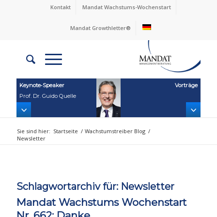
Kontakt
Mandat Wachstums-Wochenstart
Mandat Growthletter®
Keynote‑Speaker
Vorträge
Prof. Dr. Guido Quelle
Sie sind hier:
Startseite
/
Wachstumstreiber Blog
/
Newsletter
Schlagwortarchiv für:
Newsletter
Mandat Wachstums Wochenstart
Nr. 662: Danke