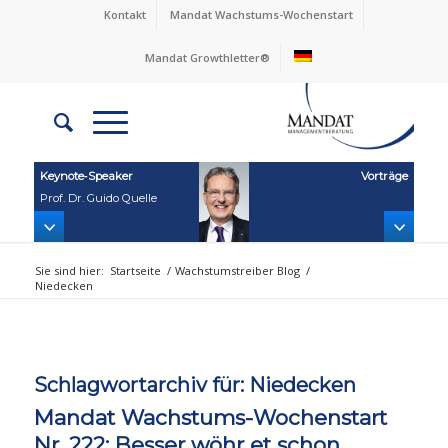
Kontakt
Mandat Wachstums-Wochenstart
Mandat Growthletter®
Keynote‑Speaker
Vorträge
Prof. Dr. Guido Quelle
Sie sind hier:
Startseite
/
Wachstumstreiber Blog
/
Niedecken
Schlagwortarchiv für:
Niedecken
Mandat Wachstums-Wochenstart
Nr. 222: Besser wöhr et schon