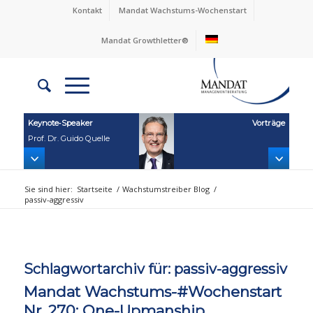
Kontakt
Mandat Wachstums-Wochenstart
Mandat Growthletter®
Keynote‑Speaker
Vorträge
Prof. Dr. Guido Quelle
Sie sind hier:
Startseite
/
Wachstumstreiber Blog
/
passiv-aggressiv
Schlagwortarchiv für:
passiv-aggressiv
Mandat Wachstums-#Wochenstart
Nr. 270: One-Upmanship