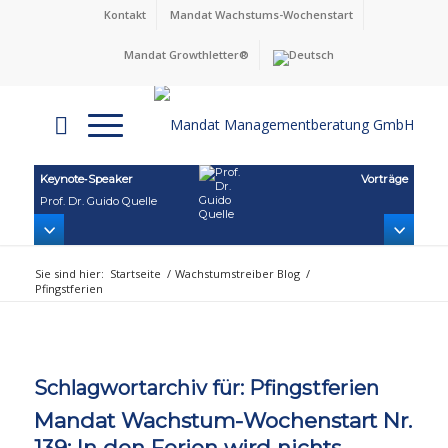
Kontakt
Mandat Wachstums-Wochenstart
Mandat Growthletter®
Keynote‑Speaker
Vorträge
Prof. Dr. Guido Quelle
Sie sind hier:
Startseite
/
Wachstumstreiber Blog
/
Pfingstferien
Schlagwortarchiv für:
Pfingstferien
Mandat Wachstum-Wochenstart Nr.
139: In den Ferien wird nichts