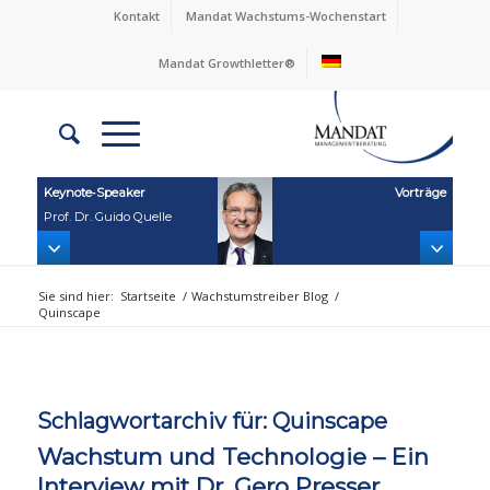
Kontakt
Mandat Wachstums-Wochenstart
Mandat Growthletter®
Keynote‑Speaker
Vorträge
Prof. Dr. Guido Quelle
Sie sind hier:
Startseite
/
Wachstumstreiber Blog
/
Quinscape
Schlagwortarchiv für:
Quinscape
Wachstum und Technologie – Ein
Interview mit Dr. Gero Presser