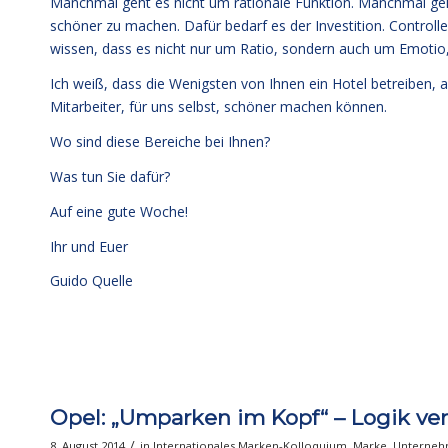
Manchmal geht es nicht um rationale Funktion. Manchmal ge
schöner zu machen. Dafür bedarf es der Investition. Controll
wissen, dass es nicht nur um Ratio, sondern auch um Emotio
Ich weiß, dass die Wenigsten von Ihnen ein Hotel betreiben, a
Mitarbeiter, für uns selbst, schöner machen können.
Wo sind diese Bereiche bei Ihnen?
Was tun Sie dafür?
Auf eine gute Woche!
Ihr und Euer
Guido Quelle
Opel: „Umparken im Kopf“ – Logik ve
/
8. August 2014
in
Internationales Marken-Kolloquium
,
Marke
,
Unterne