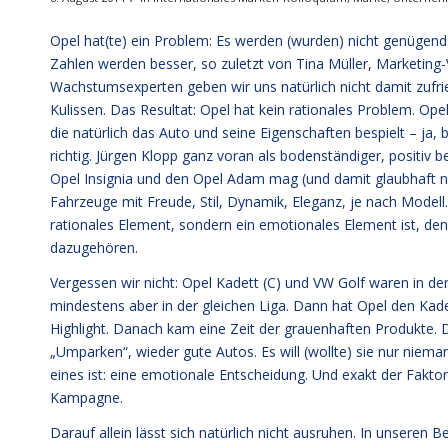
Opel hat(te) ein Problem: Es werden (wurden) nicht genügend 
Zahlen werden besser, so zuletzt von Tina Müller, Marketing-V
Wachstumsexperten geben wir uns natürlich nicht damit zufrie
Kulissen. Das Resultat: Opel hat kein rationales Problem. O
die natürlich das Auto und seine Eigenschaften bespielt – ja,
richtig. Jürgen Klopp ganz voran als bodenständiger, positiv 
Opel Insignia und den Opel Adam mag (und damit glaubhaft ni
Fahrzeuge mit Freude, Stil, Dynamik, Eleganz, je nach Modell
rationales Element, sondern ein emotionales Element ist, denn
dazugehören.
Vergessen wir nicht: Opel Kadett (C) und VW Golf waren in de
mindestens aber in der gleichen Liga. Dann hat Opel den Kade
Highlight. Danach kam eine Zeit der grauenhaften Produkte. Di
„Umparken“, wieder gute Autos. Es will (wollte) sie nur niem
eines ist: eine emotionale Entscheidung. Und exakt der Faktor
Kampagne.
Darauf allein lässt sich natürlich nicht ausruhen. In unseren