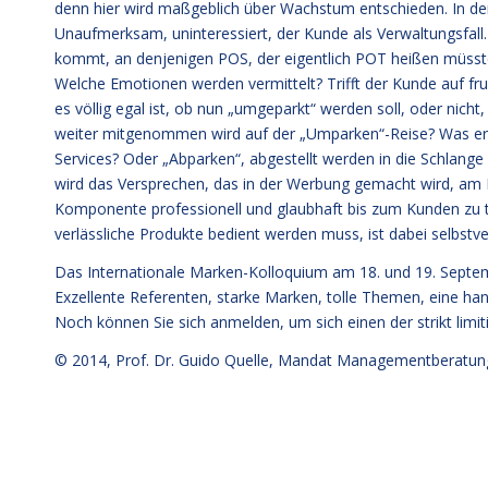
denn hier wird maßgeblich über Wachstum entschieden. In de
Unaufmerksam, uninteressiert, der Kunde als Verwaltungsfall
kommt, an denjenigen POS, der eigentlich POT heißen müsste:
Welche Emotionen werden vermittelt? Trifft der Kunde auf fru
es völlig egal ist, ob nun „umgeparkt“ werden soll, oder nicht
weiter mitgenommen wird auf der „Umparken“-Reise? Was erl
Services? Oder „Abparken“, abgestellt werden in die Schlang
wird das Versprechen, das in der Werbung gemacht wird, am P
Komponente professionell und glaubhaft bis zum Kunden zu tr
verlässliche Produkte bedient werden muss, ist dabei selbstve
Das Internationale Marken-Kolloquium am 18. und 19. Septe
Exzellente Referenten, starke Marken, tolle Themen, eine ha
Noch können Sie sich anmelden, um sich einen der strikt limiti
© 2014,
Prof. Dr. Guido Quelle
, Mandat Managementberatun