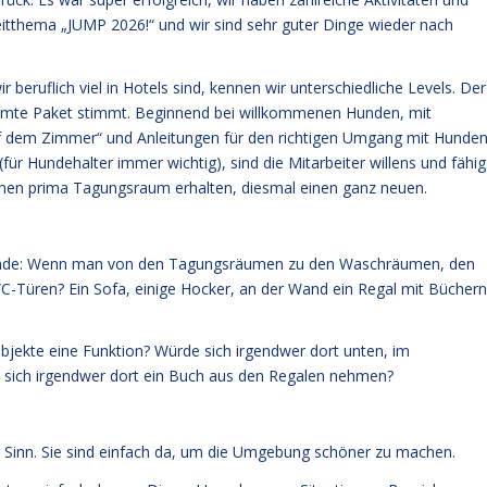
itthema „JUMP 2026!“ und wir sind sehr guter Dinge wieder nach
 beruflich viel in Hotels sind, kennen wir unterschiedliche Levels. Der
gesamte Paket stimmt. Beginnend bei willkommenen Hunden, mit
f dem Zimmer“ und Anleitungen für den richtigen Umgang mit Hunde
für Hundehalter immer wichtig), sind die Mitarbeiter willens und fähig
 einen prima Tagungsraum erhalten, diesmal einen ganz neuen.
olgende: Wenn man von den Tagungsräumen zu den Waschräumen, den
-Türen? Ein Sofa, einige Hocker, an der Wand ein Regal mit Büchern
 Objekte eine Funktion? Würde sich irgendwer dort unten, im
 sich irgendwer dort ein Buch aus den Regalen nehmen?
 Sinn. Sie sind einfach da, um die Umgebung schöner zu machen.