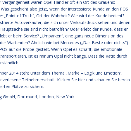
r Vergangenheit waren Opel-Händler oft ein Ort des Grauens:
. Was geschieht also jetzt, wenn der interessierte Kunde an den POS
 „Point of Truth“, Ort der Wahrheit? Wie wird der Kunde bedient?
strierte Autoverkäufer, die sich unter Verkaufsdruck sehen und denen
, Hauptsache sie sind nicht betroffen? Oder erlebt der Kunde, dass er
ebt er beim Service? „Umparken“, eine ganz neue Dimension des
e der Wartenden? Ähnlich wie bei Mercedes („Das Beste oder nichts“)
OS auf die Probe gestellt. Wenn Opel es schafft, die emotionale
ansportieren, ist es mir um Opel nicht bange. Dass die Ratio durch
rständlich.
mber 2014 steht unter dem Thema „Marke – Logik und Emotion“.
ndverlesene Teilnehmerschaft.
Klicken Sie hier und schauen Sie herein.
erten Plätze zu sichern.
g GmbH, Dortmund, London, New York.