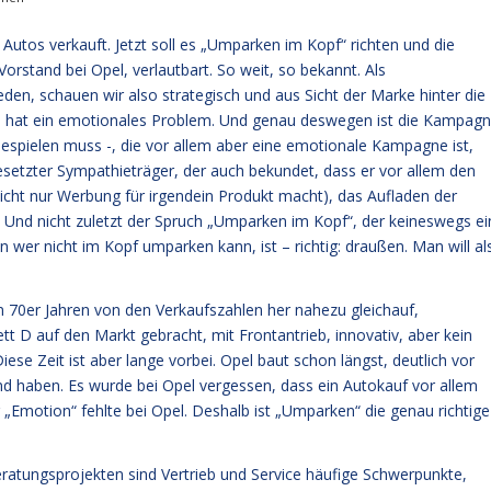
Autos verkauft. Jetzt soll es „Umparken im Kopf“ richten und die
orstand bei Opel, verlautbart. So weit, so bekannt. Als
den, schauen wir also strategisch und aus Sicht der Marke hinter die
pel hat ein emotionales Problem. Und genau deswegen ist die Kampagn
 bespielen muss -, die vor allem aber eine emotionale Kampagne ist,
besetzter Sympathieträger, der auch bekundet, dass er vor allem den
cht nur Werbung für irgendein Produkt macht), das Aufladen der
. Und nicht zuletzt der Spruch „Umparken im Kopf“, der keineswegs ei
 wer nicht im Kopf umparken kann, ist – richtig: draußen. Man will al
n 70er Jahren von den Verkaufszahlen her nahezu gleichauf,
tt D auf den Markt gebracht, mit Frontantrieb, innovativ, aber kein
ese Zeit ist aber lange vorbei. Opel baut schon längst, deutlich vor
and haben. Es wurde bei Opel vergessen, dass ein Autokauf vor allem
 „Emotion“ fehlte bei Opel. Deshalb ist „Umparken“ die genau richtige
 Beratungsprojekten sind Vertrieb und Service häufige Schwerpunkte,