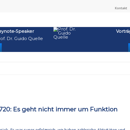
Kontakt
eynote‑Speaker
Vorträ
of. Dr. Guido Quelle
20: Es geht nicht immer um Funktion
ück. Es war super erfolgreich, wir haben zahlreiche Aktivitäten und