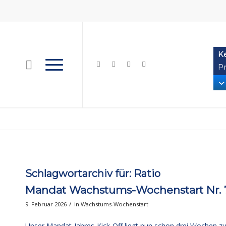
K
Pr
Schlagwortarchiv für:
Ratio
Mandat Wachstums-Wochenstart Nr. 7
/
9. Februar 2026
in
Wachstums-Wochenstart
Unser Mandat-Jahres-Kick-Off liegt nun schon drei Wochen zur