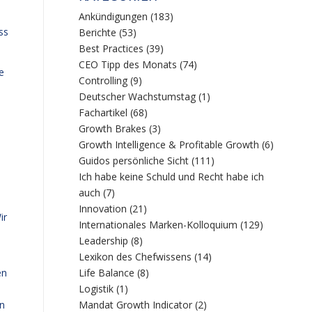
Ankündigungen
(183)
ss
Berichte
(53)
Best Practices
(39)
CEO Tipp des Monats
(74)
e
Controlling
(9)
Deutscher Wachstumstag
(1)
Fachartikel
(68)
Growth Brakes
(3)
Growth Intelligence & Profitable Growth
(6)
Guidos persönliche Sicht
(111)
Ich habe keine Schuld und Recht habe ich
auch
(7)
Innovation
(21)
ir
Internationales Marken-Kolloquium
(129)
Leadership
(8)
Lexikon des Chefwissens
(14)
Life Balance
(8)
en
Logistik
(1)
Mandat Growth Indicator
(2)
en