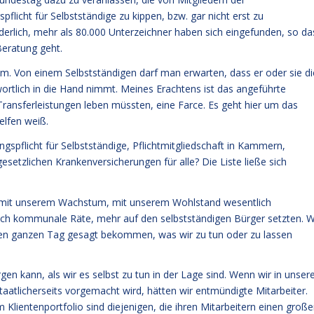
licht für Selbstständige zu kippen, bzw. gar nicht erst zu
erlich, mehr als 80.000 Unterzeichner haben sich eingefunden, so da
Beratung geht.
rtum. Von einem Selbstständigen darf man erwarten, dass er oder sie di
rtlich in die Hand nimmt. Meines Erachtens ist das angeführte
 Transferleistungen leben müssten, eine Farce. Es geht hier um das
elfen weiß.
ngspflicht für Selbstständige, Pflichtmitgliedschaft in Kammern,
 gesetzlichen Krankenversicherungen für alle? Die Liste ließe sich
t, mit unserem Wachstum, mit unserem Wohlstand wesentlich
h kommunale Räte, mehr auf den selbstständigen Bürger setzten. W
den ganzen Tag gesagt bekommen, was wir zu tun oder zu lassen
gen kann, als wir es selbst zu tun in der Lage sind. Wenn wir in unser
aatlicherseits vorgemacht wird, hätten wir entmündigte Mitarbeiter.
ientenportfolio sind diejenigen, die ihren Mitarbeitern einen groß