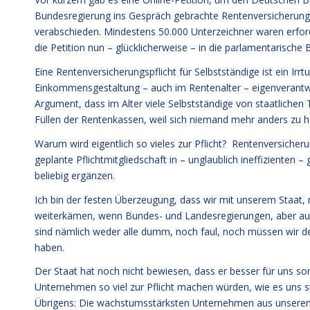
Bundesregierung ins Gespräch gebrachte Rentenversicherungspf
verabschieden. Mindestens 50.000 Unterzeichner waren erford
die Petition nun – glücklicherweise – in die parlamentarische 
Eine Rentenversicherungspflicht für Selbstständige ist ein Ir
Einkommensgestaltung – auch im Rentenalter – eigenverantwo
Argument, dass im Alter viele Selbstständige von staatlichen
Füllen der Rentenkassen, weil sich niemand mehr anders zu h
Warum wird eigentlich so vieles zur Pflicht? Rentenversicheru
geplante Pflichtmitgliedschaft in – unglaublich ineffizienten –
beliebig ergänzen.
Ich bin der festen Überzeugung, dass wir mit unserem Staa
weiterkämen, wenn Bundes- und Landesregierungen, aber auc
sind nämlich weder alle dumm, noch faul, noch müssen wir 
haben.
Der Staat hat noch nicht bewiesen, dass er besser für uns sor
Unternehmen so viel zur Pflicht machen würden, wie es uns st
Übrigens: Die wachstumsstärksten Unternehmen aus unserem Kl