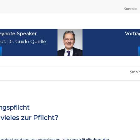
Kontakt
eynote‑Speaker
Vorträ
of. Dr. Guido Quelle
Sie si
gspflicht
ieles zur Pflicht?
ndestag dazu zu veranlassen, die von Mitgliedern der