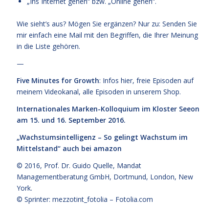
„Ins Internet gehen“ bzw. „Online gehen“.
Wie sieht’s aus? Mögen Sie ergänzen? Nur zu: Senden Sie
mir einfach eine Mail mit den Begriffen, die Ihrer Meinung
in die Liste gehören.
—
Five Minutes for Growth
: Infos
hier,
freie Episoden
auf
meinem Videokanal
, alle Episoden
in unserem Shop
.
Internationales Marken-Kolloquium im Kloster Seeon
am 15. und 16. September 2016.
„Wachstumsintelligenz – So gelingt Wachstum im
Mittelstand“
auch bei amazon
© 2016,
Prof. Dr. Guido Quelle
, Mandat
Managementberatung GmbH, Dortmund, London, New
York.
© Sprinter: mezzotint_fotolia –
Fotolia.com