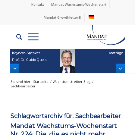
Kontakt
Mandat Wachstums-Wochenstart
Mandat Growthletter®
Keynote‑Speaker
Vorträge
Prof. Dr. Guido Quelle
Sie sind hier:
Startseite
/
Wachstumstreiber Blog
/
Sachbearbeiter
Schlagwortarchiv für:
Sachbearbeiter
Mandat Wachstums-Wochenstart
Nr. 224: Die, die es nicht mehr