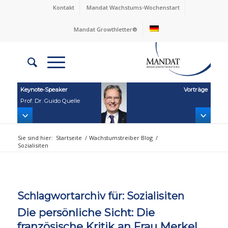
Kontakt
Mandat Wachstums-Wochenstart
Mandat Growthletter®
Keynote‑Speaker
Vorträge
Prof. Dr. Guido Quelle
Sie sind hier:
Startseite
/
Wachstumstreiber Blog
/
Sozialisiten
Schlagwortarchiv für:
Sozialisiten
Die persönliche Sicht: Die
französische Kritik an Frau Merkel