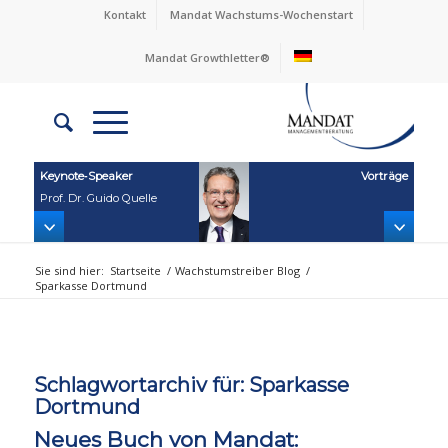
Kontakt
Mandat Wachstums-Wochenstart
Mandat Growthletter®
Keynote‑Speaker
Vorträge
Prof. Dr. Guido Quelle
Sie sind hier:
Startseite
/
Wachstumstreiber Blog
/
Sparkasse Dortmund
Schlagwortarchiv für:
Sparkasse
Dortmund
Neues Buch von Mandat: