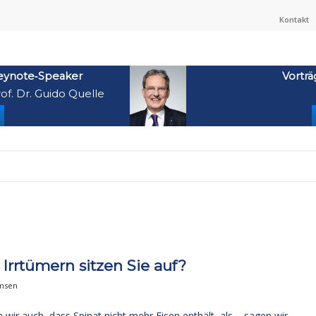
Kontakt
eynote‑Speaker
Vorträ
of. Dr. Guido Quelle
rrtümern sitzen Sie auf?
msen
n wir auch, dass Spinat nicht mehr Eisen enthält, als – sagen wir –