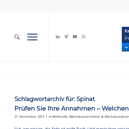
K
Pr
Schlagwortarchiv für:
Spinat
Prüfen Sie Ihre Annahmen – Welchen I
/
21. November 2011
in
Methodik
,
Wachstumsirrtümer & Wachstumsbre
Gut, wir wissen, die Erde ist nicht flach. Und inzwischen wisse