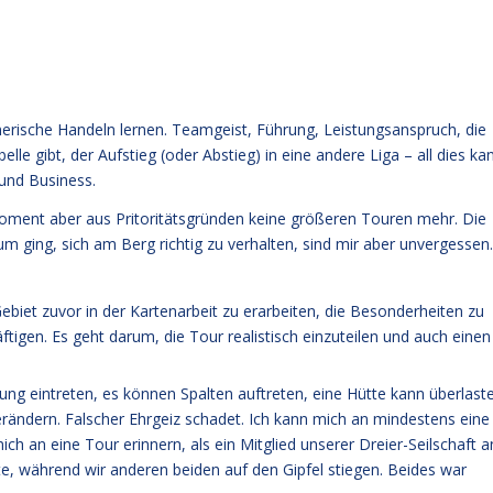
merische Handeln lernen. Teamgeist, Führung, Leistungsanspruch, die
elle gibt, der Aufstieg (oder Abstieg) in eine andere Liga – all dies ka
und Business.
Moment aber aus Pritoritätsgründen keine größeren Touren mehr. Die
um ging, sich am Berg richtig zu verhalten, sind mir aber unvergessen.
biet zuvor in der Kartenarbeit zu erarbeiten, die Besonderheiten zu
tigen. Es geht darum, die Tour realistisch einzuteilen und auch einen
ng eintreten, es können Spalten auftreten, eine Hütte kann überlast
erändern. Falscher Ehrgeiz schadet. Ich kann mich an mindestens eine
h an eine Tour erinnern, als ein Mitglied unserer Dreier-Seilschaft a
ute, während wir anderen beiden auf den Gipfel stiegen. Beides war