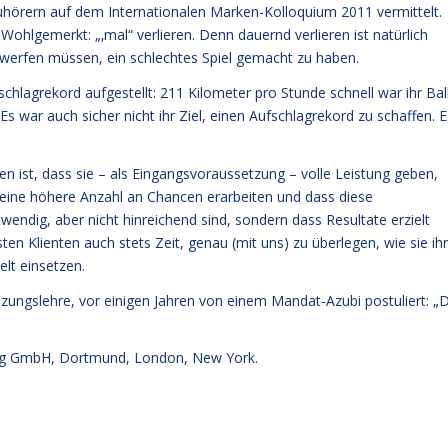
hörern auf dem Internationalen Marken-Kolloquium 2011 vermittelt.
: Wohlgemerkt: „‚mal“ verlieren. Denn dauernd verlieren ist natürlich
orwerfen müssen, ein schlechtes Spiel gemacht zu haben.
chlagrekord aufgestellt: 211 Kilometer pro Stunde schnell war ihr Ball
s war auch sicher nicht ihr Ziel, einen Aufschlagrekord zu schaffen. E
n ist, dass sie – als Eingangsvoraussetzung – volle Leistung geben,
h eine höhere Anzahl an Chancen erarbeiten und dass diese
endig, aber nicht hinreichend sind, sondern dass Resultate erzielt
Klienten auch stets Zeit, genau (mit uns) zu überlegen, wie sie ih
elt einsetzen.
nzungslehre, vor einigen Jahren von einem Mandat-Azubi postuliert: „
g GmbH, Dortmund, London, New York.