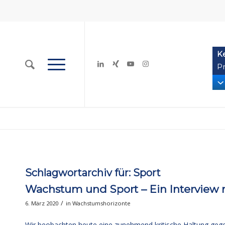
K
Pr
Schlagwortarchiv für:
Sport
Wachstum und Sport – Ein Interview 
/
6. März 2020
in
Wachstumshorizonte
Wir beobachten heute eine zunehmend kritische Haltung gegen