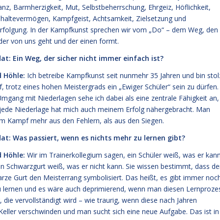
anz, Barmherzigkeit, Mut, Selbstbeherrschung, Ehrgeiz, Höflichkeit,
haltevermögen, Kampfgeist, Achtsamkeit, Zielsetzung und
erfolgung. In der Kampfkunst sprechen wir vom „Do“ – dem Weg, den
eder von uns geht und der einen formt.
t: Ein Weg, der sicher nicht immer einfach ist?
 Höhle:
Ich betreibe Kampfkunst seit nunmehr 35 Jahren und bin stol
f, trotz eines hohen Meistergrads ein „Ewiger Schüler“ sein zu dürfen.
mgang mit Niederlagen sehe ich dabei als eine zentrale Fähigkeit an,
jede Niederlage hat mich auch meinem Erfolg nähergebracht. Man
 im Kampf mehr aus den Fehlern, als aus den Siegen.
t: Was passiert, wenn es nichts mehr zu lernen gibt?
 Höhle:
Wir im Trainerkollegium sagen, ein Schüler weiß, was er kan
in Schwarzgurt weiß, was er nicht kann. Sie wissen bestimmt, dass de
rze Gurt den Meisterrang symbolisiert. Das heißt, es gibt immer noc
zu lernen und es wäre auch deprimierend, wenn man diesen Lernproze
die vervollständigt wird – wie traurig, wenn diese nach Jahren
eller verschwinden und man sucht sich eine neue Aufgabe. Das ist in