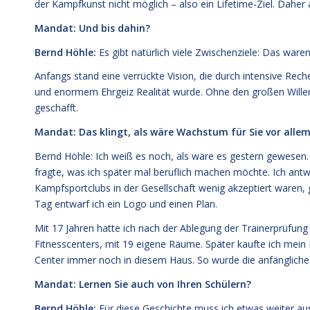
der Kampfkunst nicht möglich – also ein Lifetime-Ziel. Daher
Mandat: Und bis dahin?
Bernd Höhle:
Es gibt natürlich viele Zwischenziele: Das ware
Anfangs stand eine verrückte Vision, die durch intensive Rech
und enormem Ehrgeiz Realität wurde. Ohne den großen Willen, 
geschafft.
Mandat: Das klingt, als wäre Wachstum für Sie vor alle
Bernd Höhle: Ich weiß es noch, als wäre es gestern gewesen
fragte, was ich später mal beruflich machen möchte. Ich antw
Kampfsportclubs in der Gesellschaft wenig akzeptiert waren
Tag entwarf ich ein Logo und einen Plan.
Mit 17 Jahren hatte ich nach der Ablegung der Trainerprüfu
Fitnesscenters, mit 19 eigene Räume. Später kaufte ich mein 
Center immer noch in diesem Haus. So wurde die anfängliche V
Mandat: Lernen Sie auch von Ihren Schülern?
Bernd Höhle:
Für diese Geschichte muss ich etwas weiter aus