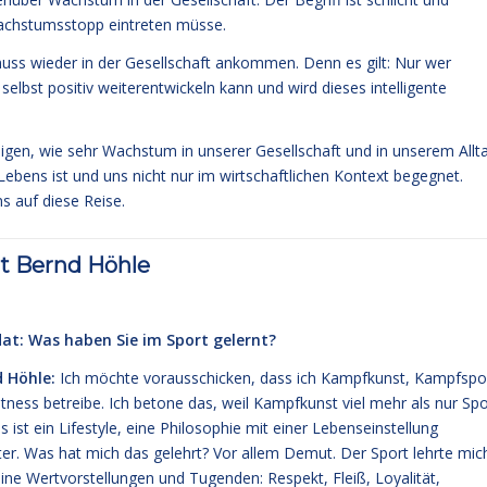
 Wachstumsstopp eintreten müsse.
uss wieder in der Gesellschaft ankommen. Denn es gilt: Nur wer
elbst positiv weiterentwickeln kann und wird dieses intelligente
en, wie sehr Wachstum in unserer Gesellschaft und in unserem Allt
n Lebens ist und uns nicht nur im wirtschaftlichen Kontext begegnet.
s auf diese Reise.
t Bernd Höhle
t: Was haben Sie im Sport gelernt?
 Höhle:
Ich möchte vorausschicken, dass ich Kampfkunst, Kampfspo
itness betreibe. Ich betone das, weil Kampfkunst viel mehr als nur Spo
es ist ein Lifestyle, eine Philosophie mit einer Lebenseinstellung
ter. Was hat mich das gelehrt? Vor allem Demut. Der Sport lehrte mic
eine Wertvorstellungen und Tugenden: Respekt, Fleiß, Loyalität,