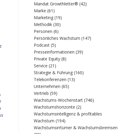
Mandat Growthletter®
(42)
Marke
(61)
Marketing
(19)
Methodik
(30)
Personen
(6)
Persönliches Wachstum
(147)
Podcast
(5)
z
Presseinformationen
(39)
Private Equity
(8)
Service
(21)
Strategie & Führung
(160)
Telekonferenzen
(13)
Unternehmen
(65)
Vertrieb
(59)
n
Wachstums-Wochenstart
(746)
r
Wachstumshorizonte
(2)
h
Wachstumsintelligenz & profitables
ss
Wachstum
(194)
Wachstumsirrtümer & Wachstumsbremsen