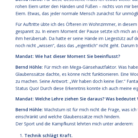
rohen Eiern unter den Händen und Füßen – nichts von mir ber
Eiern. Etwas, das jeder normale Mensch zunächst für unmögli
Für Auftritte übte ich des Öfteren im Wohnzimmer, in diesem F
gespannt zu. In einem Moment der Pause setzte ich mich an me
ihm herübersah. Da hatte er seine Hände im Liegestütz auf den
noch nicht „wissen“, dass das „eigentlich“ nicht geht. Darum tu
Mandat: Wie hat dieser Moment Sie beeinflusst?
Bernd Höhle:
Für mich ein Mega-Gänsehautfaktor. Was habe ic
Glaubenssätze dachte, es könne nicht funktionieren. Eine Woch
zu machen. Seine Antwort: „Wir haben doch keine Eier.“ Fanta
Status Quo! Durch diese Erkenntnis konnte ich auch meine ei
Mandat: Welche Lehre ziehen Sie daraus? Was bedeutet
Bernd Höhle:
Wachstum ist für mich nicht die Frage, was ic
einschränkt und welche Glaubenssätze mich hindern.
Der Sport und die Kampfkunst lehrten mich unter anderem:
Technik schlägt Kraft.