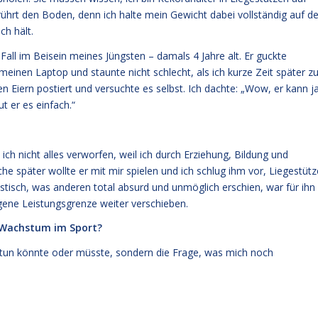
ührt den Boden, denn ich halte mein Gewicht dabei vollständig auf d
ch hält.
all im Beisein meines Jüngsten – damals 4 Jahre alt. Er guckte
inen Laptop und staunte nicht schlecht, als ich kurze Zeit später z
 Eiern postiert und versuchte es selbst. Ich dachte: „Wow, er kann j
t er es einfach.“
h nicht alles verworfen, weil ich durch Erziehung, Bildung und
e später wollte er mit mir spielen und ich schlug ihm vor, Liegestütz
stisch, was anderen total absurd und unmöglich erschien, war für ihn
gene Leistungsgrenze weiter verschieben.
 Wachstum im Sport?
h tun könnte oder müsste, sondern die Frage, was mich noch