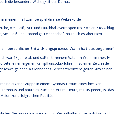
 auch die besondere Wichtigkeit der Demut.
n in meinem Fall zum Beispiel diverse Weltrekorde.
erche, viel Fleiß, Mut und Durchhaltevermögen trotz vieler Rückschlä
viel Fleiß und unbändige Leidenschaft hätte ich es aber nicht
m ein persönlicher Entwicklungsprozess. Wann hat das begonnen
. Ich war 13 Jahre alt und saß mit meinem Vater im Wohnzimmer. Er
ortete, einen eigenen Kampfkunstclub führen – zu einer Zeit, in der
, geschweige denn als lohnendes Geschäftskonzept galten. Am selben
ng meine eigene Gruppe in einem Gymnastikraum eines hiesigen
Elternhaus und baute es zum Center um. Heute, mit 45 Jahren, ist das
ision zur erfolgreichen Realität.
holen: Sie müssen wissen, ich bin Rekordhalter in Liegestützen auf