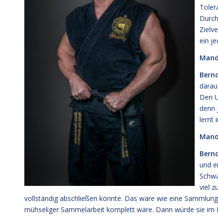
Toler
Durch
Zielv
ein j
Manda
Bernd
darau
Den U
denn 
lernt
Manda
Bernd
und e
Schwa
viel 
vollständig abschließen könnte. Das wäre wie eine Sammlung, 
mühseliger Sammelarbeit komplett wäre. Dann würde sie im K