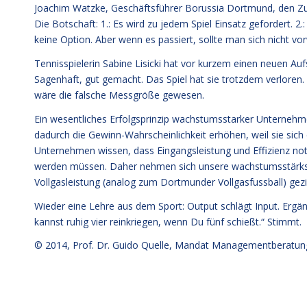
Joachim Watzke, Geschäftsführer Borussia Dortmund, den Zu
Die Botschaft: 1.: Es wird zu jedem Spiel Einsatz gefordert. 2.
keine Option. Aber wenn es passiert, sollte man sich nicht v
Tennisspielerin Sabine Lisicki hat vor kurzem einen neuen Aufs
Sagenhaft, gut gemacht. Das Spiel hat sie trotzdem verloren. E
wäre die falsche Messgröße gewesen.
Ein wesentliches Erfolgsprinzip wachstumsstarker Unternehme
dadurch die Gewinn-Wahrscheinlichkeit erhöhen, weil sie sic
Unternehmen wissen, dass Eingangsleistung und Effizienz notw
werden müssen. Daher nehmen sich unsere wachstumsstärksten 
Vollgasleistung (analog zum Dortmunder Vollgasfussball) gezi
Wieder eine Lehre aus dem Sport: Output schlägt Input. Ergä
kannst ruhig vier reinkriegen, wenn Du fünf schießt.“ Stimmt.
© 2014,
Prof. Dr. Guido Quelle
, Mandat Managementberatun