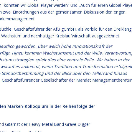
n, konnten wir Global Player werden“ und „Auch für einen Global Play
risch zwei Einordnungen aus der gemeinsamen Diskussion den engen
Markenmanagement.
hle, Geschäftsführer der AfB gGmbH, als Vorbild für den Dreiklang
Wachstum und nachhaltiger Kreislaufwirtschaft ausgezeichnet.
deutlich geworden, über welch hohe Innovationskraft der
verfügt. Hinzu kommen Wachstumsmut und der Wille, Verantwortun
stumsstrategien spielt dies eine zentrale Rolle. Wir haben in der
, worauf es ankommt, wenn Tradition und Transformation erfolgrei
re Standortbestimmung und der Blick über den Tellerrand hinaus
le, Geschäftsführender Gesellschafter der Mandat Managementberatu
len Marken-Kolloquium in der Reihenfolge der
d Gitarrist der Heavy-Metal Band Grave Digger