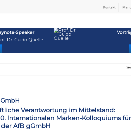
Kontakt
Mand
eynote‑Speaker
Vorträ
of. Dr. Guido Quelle
Sie
rs GmbH
tliche Verantwortung im Mittelstand:
0. Internationalen Marken-Kolloquiums für
i der AfB gGmbH