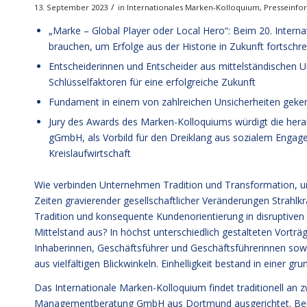
/
13. September 2023
in
Internationales Marken-Kolloquium
,
Presseinfo
„Marke – Global Player oder Local Hero“: Beim 20. Inter
brauchen, um Erfolge aus der Historie in Zukunft fortschr
Entscheiderinnen und Entscheider aus mittelständischen U
Schlüsselfaktoren für eine erfolgreiche Zukunft
Fundament in einem von zahlreichen Unsicherheiten geke
Jury des Awards des Marken-Kolloquiums würdigt die hera
gGmbH, als Vorbild für den Dreiklang aus sozialem Enga
Kreislaufwirtschaft
Wie verbinden Unternehmen Tradition und Transformation, u
Zeiten gravierender gesellschaftlicher Veränderungen Strahlk
Tradition und konsequente Kundenorientierung in disruptiven
Mittelstand aus? In höchst unterschiedlich gestalteten Vortr
Inhaberinnen, Geschäftsführer und Geschäftsführerinnen sow
aus vielfältigen Blickwinkeln. Einhelligkeit bestand in einer 
Das Internationale Marken-Kolloquium findet traditionell an
Managementberatung GmbH aus Dortmund ausgerichtet. Bei d