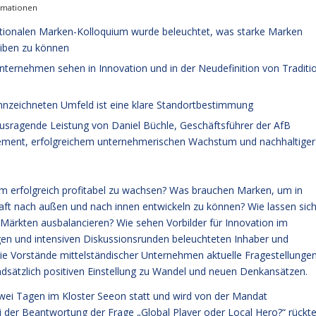
rmationen
nationalen Marken-Kolloquium wurde beleuchtet, was starke Marken
eiben zu können
nternehmen sehen in Innovation und in der Neudefinition von Traditi
nnzeichneten Umfeld ist eine klare Standortbestimmung
usragende Leistung von Daniel Büchle, Geschäftsführer der AfB
gement, erfolgreichem unternehmerischen Wachstum und nachhaltiger
m erfolgreich profitabel zu wachsen? Was brauchen Marken, um in
raft nach außen und nach innen entwickeln zu können? Wie lassen sic
 Märkten ausbalancieren? Wie sehen Vorbilder für Innovation im
ägen und intensiven Diskussionsrunden beleuchteten Inhaber und
ie Vorstände mittelständischer Unternehmen aktuelle Fragestellunge
grundsätzlich positiven Einstellung zu Wandel und neuen Denkansätzen.
 zwei Tagen im Kloster Seeon statt und wird von der Mandat
er Beantwortung der Frage „Global Player oder Local Hero?“ rückt