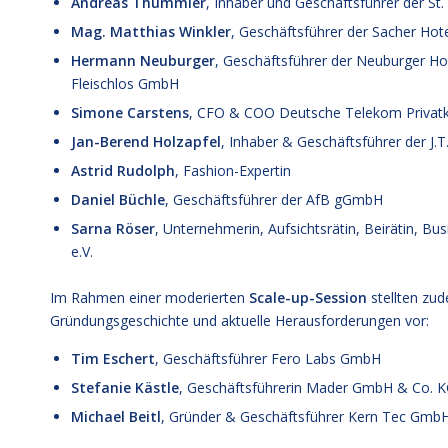
Andreas Thümmler
, Inhaber und Geschäftsführer der St. 
Mag. Matthias Winkler
, Geschäftsführer der Sacher Hot
Hermann Neuburger
, Geschäftsführer der Neuburger H
Fleischlos GmbH
Simone Carstens
, CFO & COO Deutsche Telekom Privat
Jan-Berend Holzapfel
, Inhaber & Geschäftsführer der J.
Astrid Rudolph
, Fashion-Expertin
Daniel Büchle
, Geschäftsführer der AfB gGmbH
Sarna Röser
, Unternehmerin, Aufsichtsrätin, Beirätin
e.V.
Im Rahmen einer moderierten
Scale-up-Session
stellten zu
Gründungsgeschichte und aktuelle Herausforderungen vor:
Tim Eschert
, Geschäftsführer Fero Labs GmbH
Stefanie Kästle
, Geschäftsführerin Mader GmbH & Co. K
Michael Beitl
, Gründer & Geschäftsführer Kern Tec Gmb