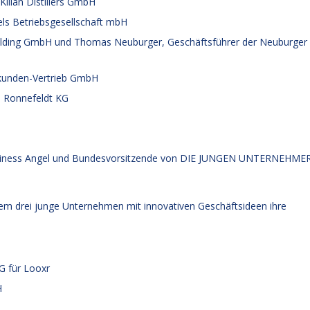
Kilian Distillers GmbH
els Betriebsgesellschaft mbH
olding GmbH und Thomas Neuburger, Geschäftsführer der Neuburger
kunden-Vertrieb GmbH
T. Ronnefeldt KG
, Business Angel und Bundesvorsitzende von DIE JUNGEN UNTERNEHME
dem drei junge Unternehmen mit innovativen Geschäftsideen ihre
G für Looxr
H