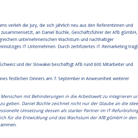
s verlieh die Jury, die sich jährlich neu aus den Referentinnen und
n zusammensetzt, an Daniel Büchle, Geschäftsführer der AfB gGmbH,
olgreichem unternehmerischen Wachstum und nachhaltiger
innütziges IT-Unternehmen. Durch zertifiziertes IT-Remarketing trägt
 Schweiz und der Slowakei beschäftigt AfB rund 600 Mitarbeiter und
nes festlichen Dinners am 7. September in Anwesenheit weiterer
t, Menschen mit Behinderungen in die Arbeitswelt zu integrieren u
zu geben. Daniel Büchle zeichnet nicht nur der Glaube an die Idee
fessionelle Umsetzung dessen als starker Partner im IT-Refurbishin
lich für die Entwicklung und das Wachstum der AfB gGmbH in den
usammen.