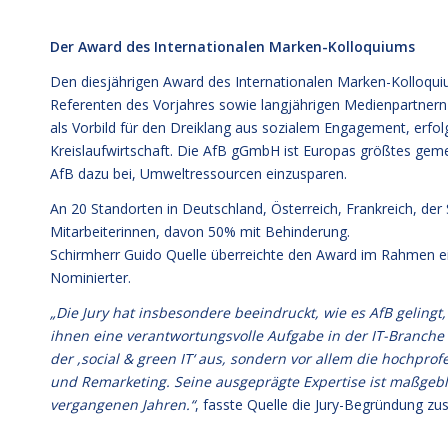
Der Award des Internationalen Marken-Kolloquiums
Den diesjährigen Award des Internationalen Marken-Kolloquium
Referenten des Vorjahres sowie langjährigen Medienpartner
als Vorbild für den Dreiklang aus sozialem Engagement, erf
Kreislaufwirtschaft. Die AfB gGmbH ist Europas größtes geme
AfB dazu bei, Umweltressourcen einzusparen.
An 20 Standorten in Deutschland, Österreich, Frankreich, der
Mitarbeiterinnen, davon 50% mit Behinderung.
Schirmherr Guido Quelle überreichte den Award im Rahmen ei
Nominierter.
„Die Jury hat insbesondere beeindruckt, wie es AfB geling
ihnen eine verantwortungsvolle Aufgabe in der IT-Branche 
der ,social & green IT‘ aus, sondern vor allem die hochpro
und Remarketing. Seine ausgeprägte Expertise ist maßgeb
vergangenen Jahren.“
, fasste Quelle die Jury-Begründung z