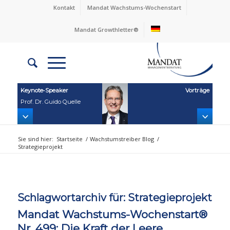
Kontakt
Mandat Wachstums-Wochenstart
Mandat Growthletter®
Keynote‑Speaker
Vorträge
Prof. Dr. Guido Quelle
Sie sind hier:
Startseite
/
Wachstumstreiber Blog
/
Strategieprojekt
Schlagwortarchiv für:
Strategieprojekt
Mandat Wachstums-Wochenstart®
Nr. 499: Die Kraft der Leere