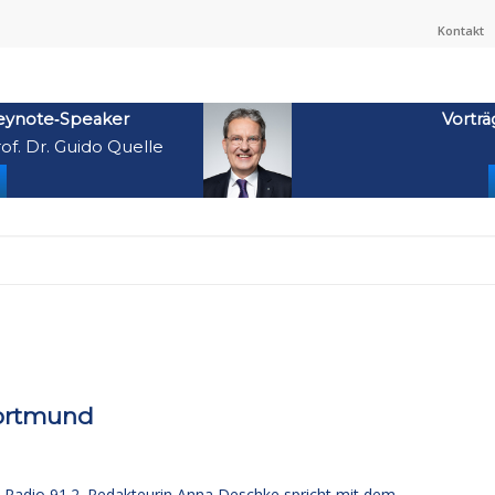
Kontakt
eynote‑Speaker
Vorträ
of. Dr. Guido Quelle
Dortmund
ei Radio 91.2. Redakteurin Anna Deschke spricht mit dem