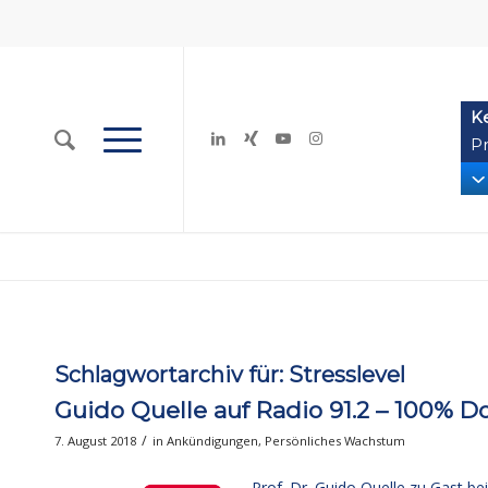
K
Pr
Schlagwortarchiv für:
Stresslevel
Guido Quelle auf Radio 91.2 – 100% 
/
7. August 2018
in
Ankündigungen
,
Persönliches Wachstum
Prof. Dr. Guido Quelle zu Gast b