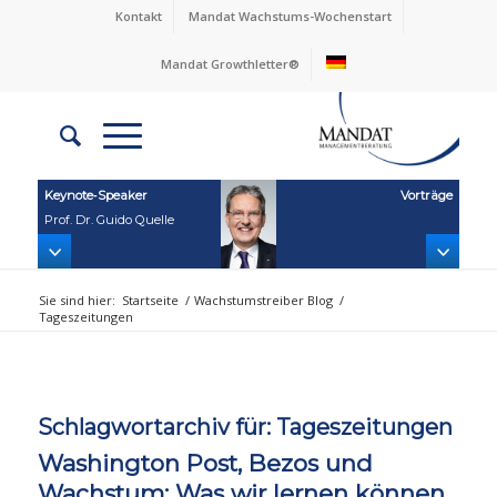
Kontakt
Mandat Wachstums-Wochenstart
Mandat Growthletter®
Keynote‑Speaker
Vorträge
Prof. Dr. Guido Quelle
Sie sind hier:
Startseite
/
Wachstumstreiber Blog
/
Tageszeitungen
Schlagwortarchiv für:
Tageszeitungen
Washington Post, Bezos und
Wachstum: Was wir lernen können