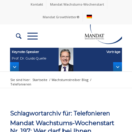
Kontakt
Mandat Wachstums-Wochenstart
Mandat Growthletter®
Keynote‑Speaker
Vorträge
Prof. Dr. Guido Quelle
Sie sind hier:
Startseite
/
Wachstumstreiber Blog
/
Telefonieren
Schlagwortarchiv für:
Telefonieren
Mandat Wachstums-Wochenstart
Nr. 197: Wer darf bei Ihnen