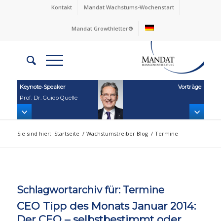
Kontakt
Mandat Wachstums-Wochenstart
Mandat Growthletter®
Keynote‑Speaker
Vorträge
Prof. Dr. Guido Quelle
Sie sind hier:
Startseite
/
Wachstumstreiber Blog
/
Termine
Schlagwortarchiv für:
Termine
CEO Tipp des Monats Januar 2014:
Der CEO – selbstbestimmt oder