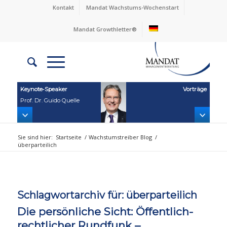
Kontakt
Mandat Wachstums-Wochenstart
Mandat Growthletter®
Keynote‑Speaker
Vorträge
Prof. Dr. Guido Quelle
Sie sind hier:
Startseite
/
Wachstumstreiber Blog
/
überparteilich
Schlagwortarchiv für:
überparteilich
Die persönliche Sicht: Öffentlich-
rechtlicher Rundfunk –