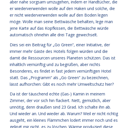
aber nahe sorgsam umzugehen, indem er Handtücher, die
er wiederverwenden wolle auf den Haken und solche, die
er nicht wiederverwenden wolle auf den Boden legen
möge. Wolle man seine Bettwäsche behalten, lege man
jene Karte auf das Kopfkissen, die Bettwäsche würde
automatisch ohnehin alle drei Tage gewechselt.
Dies sei ein Beitrag für „Go Green“, einer Initiative, der
immer mehr Gäste des Hotels folgen würden und die
damit die Ressourcen unseres Planeten schützen. Das ist
inhaltlich vernünftig und zu begrüßen, aber nichts
Besonderes, es findet in fast jedem vernünftigen Hotel
statt. Das „Programm“ als „Go Green“ zu bezeichnen,
lässt aufhorchen: Gibt es noch mehr Umweltschutz hier?
Da ist der täuschend echte (Gas-) Kamin in meinem
Zimmer, der vor sich hin flackert. Nett, gemütlich, aber
unnötig, denn draußen sind 23 Grad. Ich schalte ihn ab.
Und wieder an. Und wieder ab. Warum? Weil er nicht richtig
ausgeht, ein kleines Flämmchen lodert immer noch und es
gelingt mir nicht, es zu löschen. Wärme produziert diese