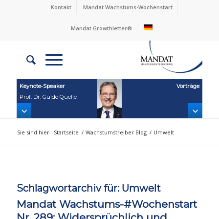
Kontakt
Mandat Wachstums-Wochenstart
Mandat Growthletter®
Keynote‑Speaker
Vorträge
Prof. Dr. Guido Quelle
Sie sind hier:
Startseite
/
Wachstumstreiber Blog
/
Umwelt
Schlagwortarchiv für:
Umwelt
Mandat Wachstums-#Wochenstart
Nr. 289: Widersprüchlich und