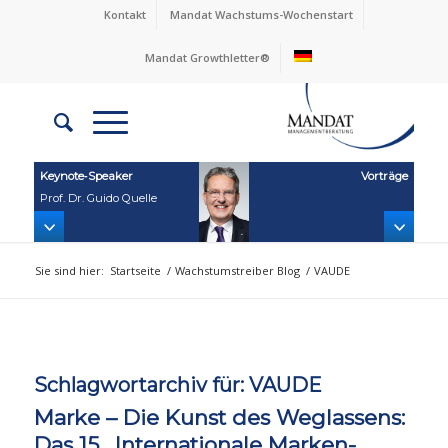
Kontakt
Mandat Wachstums-Wochenstart
Mandat Growthletter®
Keynote‑Speaker
Vorträge
Prof. Dr. Guido Quelle
Sie sind hier:
Startseite
/
Wachstumstreiber Blog
/
VAUDE
Schlagwortarchiv für:
VAUDE
Marke – Die Kunst des Weglassens:
Das 15 . Internationale Marken-