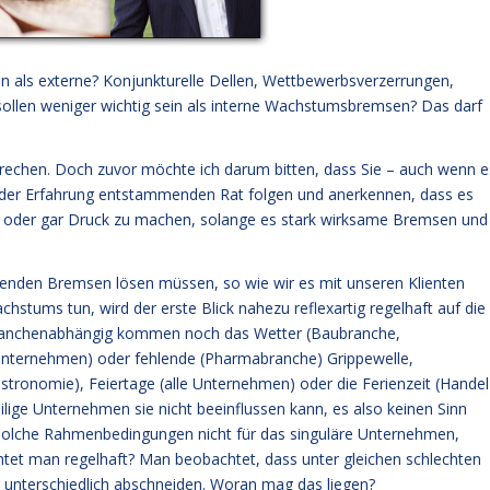
in als externe? Konjunkturelle Dellen, Wettbewerbsverzerrungen,
ollen weniger wichtig sein als interne Wachstumsbremsen? Das darf
sprechen. Doch zuvor möchte ich darum bitten, dass Sie – auch wenn e
m der Erfahrung entstammenden Rat folgen und anerkennen, dass es
 oder gar Druck zu machen, solange es stark wirksame Bremsen und
nden Bremsen lösen müssen, so wie wir es mit unseren Klienten
hstums tun, wird der erste Blick nahezu reflexartig regelhaft auf die
 branchenabhängig kommen noch das Wetter (Baubranche,
e Unternehmen) oder fehlende (Pharmabranche) Grippewelle,
tronomie), Feiertage (alle Unternehmen) oder die Ferienzeit (Handel
ilige Unternehmen sie nicht beeinflussen kann, es also keinen Sinn
 solche Rahmenbedingungen nicht für das singuläre Unternehmen,
tet man regelhaft? Man beobachtet, dass unter gleichen schlechten
unterschiedlich abschneiden. Woran mag das liegen?