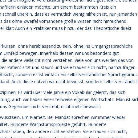
schaftlerin einladen möchte, um einem bestimmten Kreis ein
chnell überein, dass es vermutlich wenig hilfreich ist, nur jemanden
ass das ohne Zweifel vorhandene große Wissen nicht hinreichend
ll klar: Auch ein Praktiker muss hinzu, der das Theoretische direkt
verkürzen, ohne herablassend zu sein, ohne ins Umgangssprachliche
inem Umfeld bewegen, innerhalb dessen wir uns besonders gut
die andere vielleicht nicht verstehen. Viele von uns werden das von
er Patient sitzt und staunt und viele trauen sich nicht, nachzufragen.
Absicht, sondern es ist einfach ein selbstverständlicher Sprachgebrauc
and. Auch diese nutzen wir nicht bewusst, sondern selbstverständlich
iplinen. Es wird über viele Jahre ein Vokabular gelernt, das sich
ratung, auch wir haben einen teilweise eigenen Wortschatz. Man ist sic
 das Gegenüber nicht versteht, nicht mehr bewusst.
 Bewusstsein, um Klarheit. Bei Mandat sprechen wir immer wieder
staltet, Hunderte Wachstumsprojekte geführt, Hunderte
hatz haben, den andere nicht verstehen. Viele trauen sich nicht,