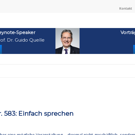
Kontakt
eynote‑Speaker
Vorträ
of. Dr. Guido Quelle
583: Einfach sprechen
über eine mögliche Veranstaltung – diesmal nicht geschäftlich, sonder