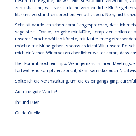
bestimmte Begriffe, die wir selbstverständlich verwenden, z
zurückhaltend, weil sie sich keine vermeintliche Blöße geben
klar und verständlich sprechen. Einfach, eben. Nein, nicht unzu
Sehr oft wurde ich schon darauf angesprochen, dass ich mei
sage stets „Danke, ich gebe mir Mühe, kompliziert sollen es a
unserer Sprache wählen könnte, mit lauter energiefressenden 
möchte mir Mühe geben, sodass es leichtfällt, unsere Botsch
mich einfacher. Wir arbeiten aber lieber weiter daran, dass 
Hier kommt noch ein Tipp: Wenn jemand in Ihren Meetings, eg
fortwährend kompliziert spricht, dann kann das auch Nichtw
Sollte ich die Veranstaltung, um die es eingangs ging, durchfü
Auf eine gute Woche!
Ihr und Euer
Guido Quelle