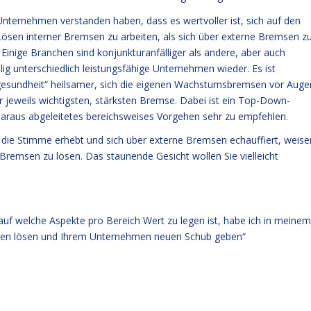
 Unternehmen verstanden haben, dass es wertvoller ist, sich auf den
ösen interner Bremsen zu arbeiten, als sich über externe Bremsen z
inige Branchen sind konjunkturanfälliger als andere, aber auch
lig unterschiedlich leistungsfähige Unternehmen wieder. Es ist
gesundheit“ heilsamer, sich die eigenen Wachstumsbremsen vor Auge
der jeweils wichtigsten, stärksten Bremse. Dabei ist ein Top-Down-
araus abgeleitetes bereichsweises Vorgehen sehr zu empfehlen.
ie Stimme erhebt und sich über externe Bremsen echauffiert, weise
 Bremsen zu lösen. Das staunende Gesicht wollen Sie vielleicht
uf welche Aspekte pro Bereich Wert zu legen ist, habe ich in meinem
msen lösen und Ihrem Unternehmen neuen Schub geben“