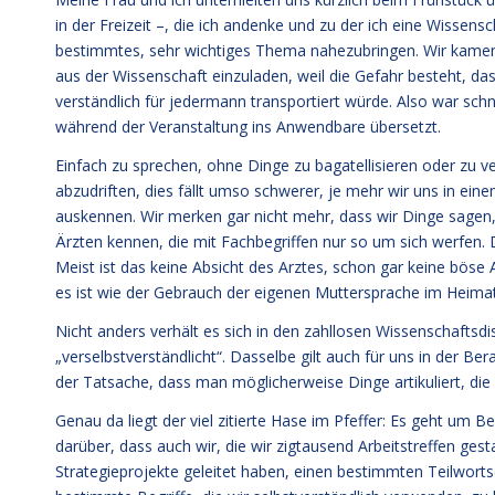
in der Freizeit –, die ich andenke und zu der ich eine Wissen
bestimmtes, sehr wichtiges Thema nahezubringen. Wir kamen s
aus der Wissenschaft einzuladen, weil die Gefahr besteht, d
verständlich für jedermann transportiert würde. Also war schne
während der Veranstaltung ins Anwendbare übersetzt.
Einfach zu sprechen, ohne Dinge zu bagatellisieren oder zu 
abzudriften, dies fällt umso schwerer, je mehr wir uns in e
auskennen. Wir merken gar nicht mehr, dass wir Dinge sagen, 
Ärzten kennen, die mit Fachbegriffen nur so um sich werfen. D
Meist ist das keine Absicht des Arztes, schon gar keine böse 
es ist wie der Gebrauch der eigenen Muttersprache im Heimatl
Nicht anders verhält es sich in den zahllosen Wissenschaftsdisz
„verselbstverständlicht“. Dasselbe gilt auch für uns in der Be
der Tatsache, dass man möglicherweise Dinge artikuliert, die
Genau da liegt der viel zitierte Hase im Pfeffer: Es geht um
darüber, dass auch wir, die wir zigtausend Arbeitstreffen ge
Strategieprojekte geleitet haben, einen bestimmten Teilwortsc