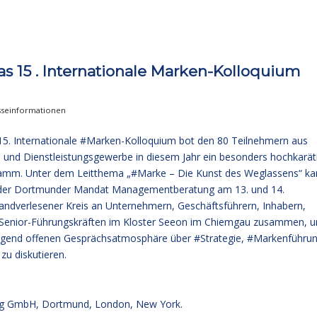
s 15 . Internationale Marken-Kolloquium
sseinformationen
 15. Internationale #Marken-Kolloquium bot den 80 Teilnehmern aus
l und Dienstleistungsgewerbe in diesem Jahr ein besonders hochkarät
amm. Unter dem Leitthema „#Marke – Die Kunst des Weglassens“ k
 der Dortmunder Mandat Managementberatung am 13. und 14.
andverlesener Kreis an Unternehmern, Geschäftsführern, Inhabern,
Senior-Führungskräften im Kloster Seeon im Chiemgau zusammen, 
ragend offenen Gesprächsatmosphäre über #Strategie, #Markenführu
u diskutieren.
g GmbH, Dortmund, London, New York.