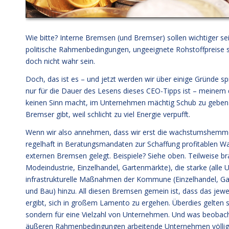
Wie bitte? Interne Bremsen (und Bremser) sollen wichtiger se
politische Rahmenbedingungen, ungeeignete Rohstoffpreise s
doch nicht wahr sein.
Doch, das ist es – und jetzt werden wir über einige Gründe 
nur für die Dauer des Lesens dieses CEO-Tipps ist – meine
keinen Sinn macht, im Unternehmen mächtig Schub zu geben
Bremser gibt, weil schlicht zu viel Energie verpufft.
Wenn wir also annehmen, dass wir erst die wachstumshemme
regelhaft in Beratungsmandaten zur Schaffung profitablen Wac
externen Bremsen gelegt. Beispiele? Siehe oben. Teilweise
Modeindustrie, Einzelhandel, Gartenmärkte), die starke (all
infrastrukturelle Maßnahmen der Kommune (Einzelhandel, Gas
und Bau) hinzu. All diesen Bremsen gemein ist, dass das jewe
ergibt, sich in großem Lamento zu ergehen. Überdies gelten
sondern für eine Vielzahl von Unternehmen. Und was beobach
äußeren Rahmenbedingungen arbeitende Unternehmen völlig 