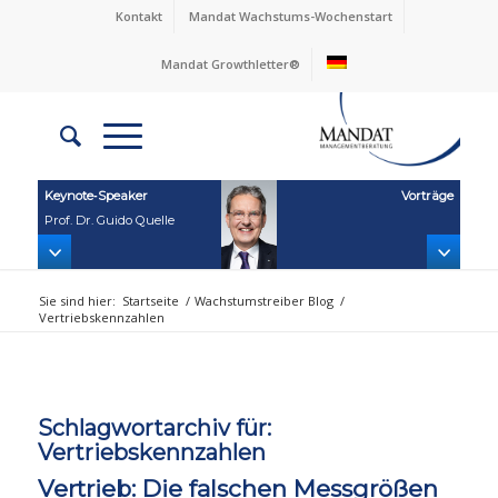
Kontakt
Mandat Wachstums-Wochenstart
Mandat Growthletter®
Keynote‑Speaker
Vorträge
Prof. Dr. Guido Quelle
Sie sind hier:
Startseite
/
Wachstumstreiber Blog
/
Vertriebskennzahlen
Schlagwortarchiv für:
Vertriebskennzahlen
Vertrieb: Die falschen Messgrößen