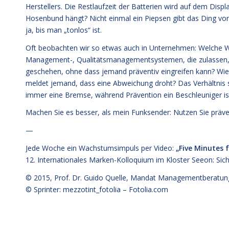
Herstellers. Die Restlaufzeit der Batterien wird auf dem Disp
Hosenbund hängt? Nicht einmal ein Piepsen gibt das Ding von 
ja, bis man „tonlos“ ist.
Oft beobachten wir so etwas auch in Unternehmen: Welche War
Management-, Qualitätsmanagementsystemen, die zulassen, 
geschehen, ohne dass jemand präventiv eingreifen kann? Wie 
meldet jemand, dass eine Abweichung droht? Das Verhältnis sol
immer eine Bremse, während Prävention ein Beschleuniger is
Machen Sie es besser, als mein Funksender: Nutzen Sie prä
—
Jede Woche ein Wachstumsimpuls per Video:
„Five Minutes 
12. Internationales Marken-Kolloquium im Kloster Seeon:
Sich
© 2015,
Prof. Dr. Guido Quelle
, Mandat Managementberatun
© Sprinter: mezzotint_fotolia –
Fotolia.com