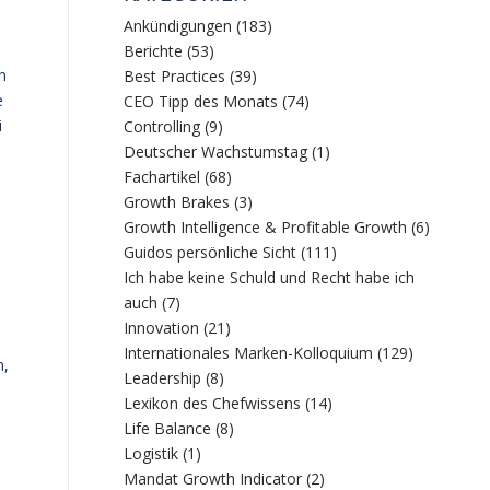
Ankündigungen
(183)
Berichte
(53)
n
Best Practices
(39)
e
CEO Tipp des Monats
(74)
i
Controlling
(9)
,
Deutscher Wachstumstag
(1)
Fachartikel
(68)
Growth Brakes
(3)
Growth Intelligence & Profitable Growth
(6)
Guidos persönliche Sicht
(111)
Ich habe keine Schuld und Recht habe ich
auch
(7)
Innovation
(21)
Internationales Marken-Kolloquium
(129)
n,
Leadership
(8)
Lexikon des Chefwissens
(14)
Life Balance
(8)
Logistik
(1)
Mandat Growth Indicator
(2)