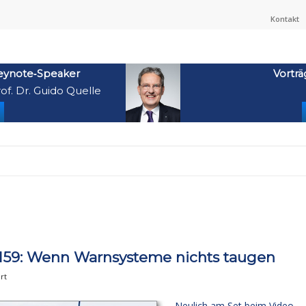
Kontakt
eynote‑Speaker
Vorträ
of. Dr. Guido Quelle
159: Wenn Warnsysteme nichts taugen
rt
Neulich am Set beim Video-