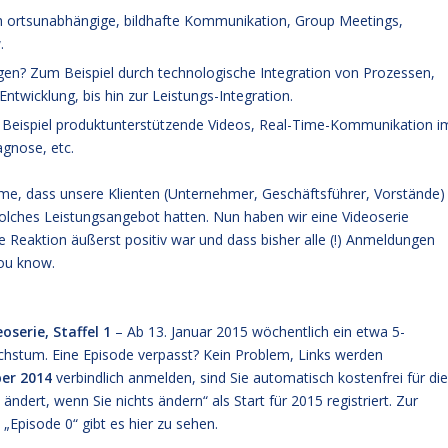
ch ortsunabhängige, bildhafte Kommunikation, Group Meetings,
.
angen? Zum Beispiel durch technologische Integration von Prozessen,
ntwicklung, bis hin zur Leistungs-Integration.
 Beispiel produktunterstützende Videos, Real-Time-Kommunikation i
gnose, etc.
me, dass unsere Klienten (Unternehmer, Geschäftsführer, Vorstände)
 solches Leistungsangebot hatten. Nun haben wir eine
Videoserie
e Reaktion äußerst positiv war und dass bisher alle (!) Anmeldungen
you know.
serie, Staffel 1
– Ab 13. Januar 2015 wöchentlich ein etwa 5-
hstum. Eine Episode verpasst? Kein Problem, Links werden
er 2014
verbindlich anmelden, sind Sie automatisch kostenfrei für die
ändert, wenn Sie nichts ändern“
als Start für 2015 registriert. Zur
e
„Episode 0“ gibt es hier zu sehen.