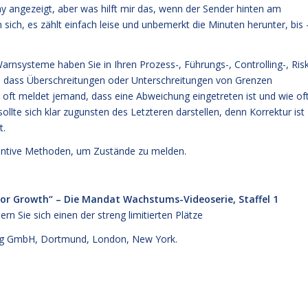
lay angezeigt, aber was hilft mir das, wenn der Sender hinten am
sich, es zählt einfach leise und unbemerkt die Minuten herunter, bis 
nsysteme haben Sie in Ihren Prozess-, Führungs-, Controlling-, Ris
dass Überschreitungen oder Unterschreitungen von Grenzen
oft meldet jemand, dass eine Abweichung eingetreten ist und wie of
lte sich klar zugunsten des Letzteren darstellen, denn Korrektur ist
t.
ventive Methoden, um Zustände zu melden.
for Growth“ – Die Mandat Wachstums-Videoserie, Staffel 1
ern Sie sich einen der streng limitierten Plätze
g GmbH, Dortmund, London, New York.