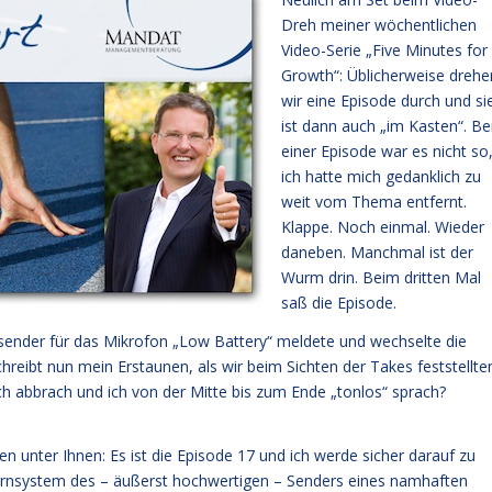
Dreh meiner wöchentlichen
Video-Serie „Five Minutes for
Growth“: Üblicherweise drehe
wir eine Episode durch und si
ist dann auch „im Kasten“. Be
einer Episode war es nicht so
ich hatte mich gedanklich zu
weit vom Thema entfernt.
Klappe. Noch einmal. Wieder
daneben. Manchmal ist der
Wurm drin. Beim dritten Mal
saß die Episode.
ksender für das Mikrofon „Low Battery“ meldete und wechselte die
hreibt nun mein Erstaunen, als wir beim Sichten der Takes feststellte
ch abbrach und ich von der Mitte bis zum Ende „tonlos“ sprach?
n unter Ihnen: Es ist die Episode 17 und ich werde sicher darauf zu
Warnsystem des – äußerst hochwertigen – Senders eines namhaften