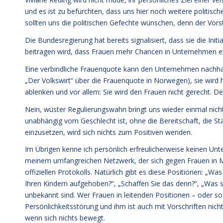
und es ist zu befürchten, dass uns hier noch weitere politis
sollten uns die politischen Gefechte wünschen, denn der Vorst
Die Bundesregierung hat bereits signalisiert, dass sie die Ini
beitragen wird, dass Frauen mehr Chancen in Unternehmen erh
Eine verbindliche Frauenquote kann den Unternehmen nachha
„Der Volkswirt“ über die Frauenquote in Norwegen), sie wir
ablenken und vor allem: Sie wird den Frauen nicht gerecht. D
Nein, wüster Regulierungswahn bringt uns wieder einmal nic
unabhängig vom Geschlecht ist, ohne die Bereitschaft, die 
einzusetzen, wird sich nichts zum Positiven wenden.
Im Übrigen kenne ich persönlich erfreulicherweise keinen Un
meinem umfangreichen Netzwerk, der sich gegen Frauen in M
offiziellen Protokolls. Natürlich gibt es diese Positionen: „W
Ihren Kindern aufgehoben?“, „Schaffen Sie das denn?“, „Was 
unbekannt sind. Wer Frauen in leitenden Positionen – oder s
Persönlichkeitsstörung und ihm ist auch mit Vorschriften ni
wenn sich nichts bewegt.