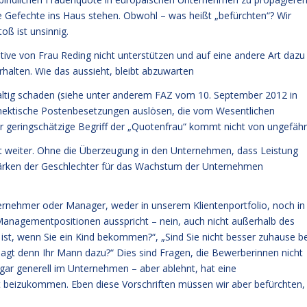
che Gefechte ins Haus stehen. Obwohl – was heißt „befürchten“? Wir
oß ist unsinnig.
tiative von Frau Reding nicht unterstützen und auf eine andere Art dazu
alten. Wie das aussieht, bleibt abzuwarten
ltig schaden (siehe unter anderem FAZ vom 10. September 2012 in
d hektische Postenbesetzungen auslösen, die vom Wesentlichen
er geringschätzige Begriff der „Quotenfrau“ kommt nicht von ungefähr
ht weiter. Ohne die Überzeugung in den Unternehmen, dass Leistung
Stärken der Geschlechter für das Wachstum der Unternehmen
ternehmer oder Manager, weder in unserem Klientenportfolio, noch in
anagementpositionen ausspricht – nein, auch nicht außerhalb des
as ist, wenn Sie ein Kind bekommen?“, „Sind Sie nicht besser zuhause be
sagt denn Ihr Mann dazu?“ Dies sind Fragen, die Bewerberinnen nicht
ogar generell im Unternehmen – aber ablehnt, hat eine
cht beizukommen. Eben diese Vorschriften müssen wir aber befürchten,