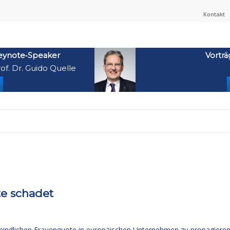
Kontakt
eynote‑Speaker
Vorträ
of. Dr. Guido Quelle
te schadet
verbindlichen Frauenquote in europäischen Unternehmen zu propagiere