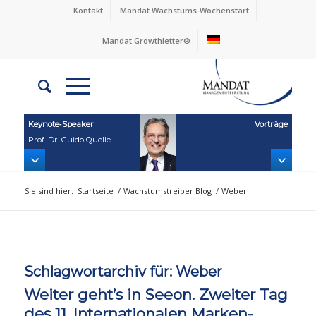
Kontakt
Mandat Wachstums-Wochenstart
Mandat Growthletter®
Keynote‑Speaker
Vorträge
Prof. Dr. Guido Quelle
Sie sind hier:
Startseite
/
Wachstumstreiber Blog
/
Weber
Schlagwortarchiv für:
Weber
Weiter geht’s in Seeon. Zweiter Tag
des 11. Internationalen Marken-