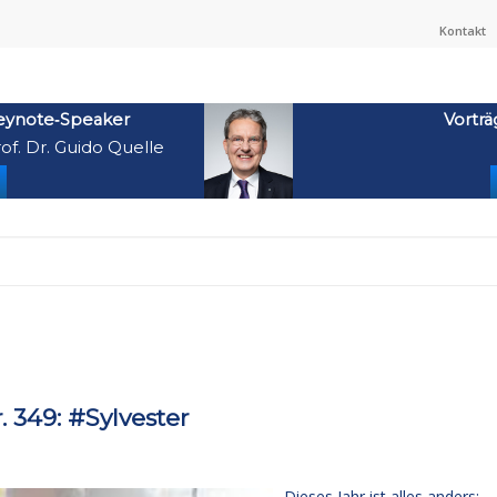
Kontakt
eynote‑Speaker
Vorträ
of. Dr. Guido Quelle
349: #Sylvester
Dieses Jahr ist alles anders: