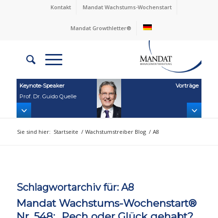
Kontakt
Mandat Wachstums-Wochenstart
Mandat Growthletter®
Keynote‑Speaker
Vorträge
Prof. Dr. Guido Quelle
Sie sind hier:
Startseite
/
Wachstumstreiber Blog
/
A8
Schlagwortarchiv für:
A8
Mandat Wachstums-Wochenstart®
Nr. 548: „Pech oder Glück gehabt?