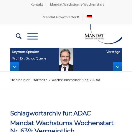
Kontakt
Mandat Wachstums-Wochenstart
Mandat Growthletter®
Keynote‑Speaker
Vorträge
Prof. Dr. Guido Quelle
Sie sind hier:
Startseite
/
Wachstumstreiber Blog
/
ADAC
Schlagwortarchiv für:
ADAC
Mandat Wachstums Wochenstart
Nr. 639: Vermeintlich