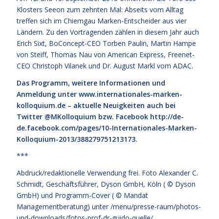
Klosters Seeon zum zehnten Mal: Abseits vom Alltag
treffen sich im Chiemgau Marken-Entscheider aus vier
Ländern. Zu den Vortragenden zählen in diesem Jahr auch
Erich Sixt, BoConcept-CEO Torben Paulin, Martin Hampe
von Steiff, Thomas Nau von American Express, Freenet-
CEO Christoph Vilanek und Dr. August Markl vom ADAC.
Das Programm, weitere Informationen und
Anmeldung unter
www.internationales-marken-
kolloquium.de
– aktuelle Neuigkeiten auch bei
Twitter @MKolloquium bzw. Facebook
http://de-
de.facebook.com/pages/10-Internationales-Marken-
Kolloquium-2013/388279751213173
.
***
Abdruck/redaktionelle Verwendung frei. Foto Alexander C.
Schmidt, Geschäftsführer, Dyson GmbH, Köln ( © Dyson
GmbH) und Programm-Cover ( © Mandat
Managementberatung) unter
/menu/presse-raum/photos-
und-downloads/fotos-prof-dr-guido-quelle/