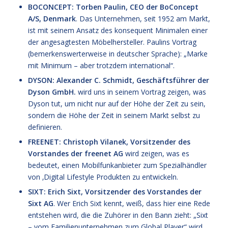
BOCONCEPT: Torben Paulin, CEO der BoConcept
A/S, Denmark
. Das Unternehmen, seit 1952 am Markt,
ist mit seinem Ansatz des konsequent Minimalen einer
der angesagtesten Möbelhersteller. Paulins Vortrag
(bemerkenswerterweise in deutscher Sprache): „Marke
mit Minimum – aber trotzdem international“.
DYSON: Alexander C. Schmidt, Geschäftsführer der
Dyson GmbH.
wird uns in seinem Vortrag zeigen, was
Dyson tut, um nicht nur auf der Höhe der Zeit zu sein,
sondern die Höhe der Zeit in seinem Markt selbst zu
definieren.
FREENET: Christoph Vilanek, Vorsitzender des
Vorstandes der freenet AG
wird zeigen, was es
bedeutet, einen Mobilfunkanbieter zum Spezialhändler
von ‚Digital Lifestyle Produkten zu entwickeln.
SIXT: Erich Sixt, Vorsitzender des Vorstandes der
Sixt AG
. Wer Erich Sixt kennt, weiß, dass hier eine Rede
entstehen wird, die die Zuhörer in den Bann zieht: „Sixt
– vom Familienunternehmen zum Global Player“ wird