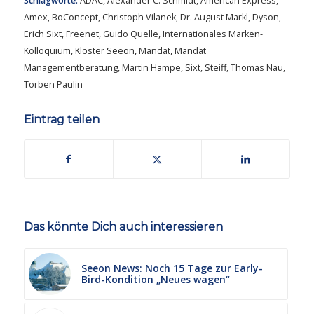
Schlagworte:
ADAC
,
Alexander C. Schmidt
,
American Express
,
Amex
,
BoConcept
,
Christoph Vilanek
,
Dr. August Markl
,
Dyson
,
Erich Sixt
,
Freenet
,
Guido Quelle
,
Internationales Marken-
Kolloquium
,
Kloster Seeon
,
Mandat
,
Mandat
Managementberatung
,
Martin Hampe
,
Sixt
,
Steiff
,
Thomas Nau
,
Torben Paulin
Eintrag teilen
Das könnte Dich auch interessieren
Seeon News: Noch 15 Tage zur Early-
Bird-Kondition „Neues wagen“