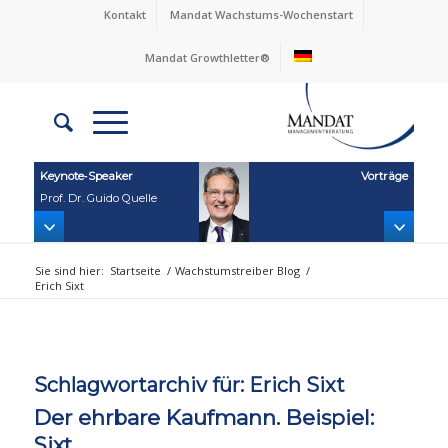
Kontakt
Mandat Wachstums-Wochenstart
Mandat Growthletter®
Keynote‑Speaker
Vorträge
Prof. Dr. Guido Quelle
Sie sind hier:
Startseite
/
Wachstumstreiber Blog
/
Erich Sixt
Schlagwortarchiv für:
Erich Sixt
Der ehrbare Kaufmann. Beispiel:
Sixt