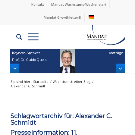
Kontakt
Mandat Wachstums-Wochenstart
Mandat Growthletter®
Keynote‑Speaker
Vorträge
Prof. Dr. Guido Quelle
Sie sind hier:
Startseite
/
Wachstumstreiber Blog
/
Alexander C. Schmidt
Schlagwortarchiv für:
Alexander C.
Schmidt
Presseinformation: 11.