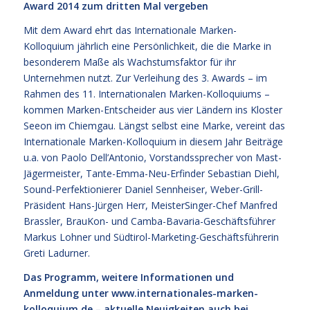
Award 2014 zum dritten Mal vergeben
Mit dem Award ehrt das Internationale Marken-
Kolloquium jährlich eine Persönlichkeit, die die Marke in
besonderem Maße als Wachstumsfaktor für ihr
Unternehmen nutzt. Zur Verleihung des 3. Awards – im
Rahmen des 11. Internationalen Marken-Kolloquiums –
kommen Marken-Entscheider aus vier Ländern ins Kloster
Seeon im Chiemgau. Längst selbst eine Marke, vereint das
Internationale Marken-Kolloquium in diesem Jahr Beiträge
u.a. von Paolo Dell’Antonio, Vorstandssprecher von Mast-
Jägermeister, Tante-Emma-Neu-Erfinder Sebastian Diehl,
Sound-Perfektionierer Daniel Sennheiser, Weber-Grill-
Präsident Hans-Jürgen Herr, MeisterSinger-Chef Manfred
Brassler, BrauKon- und Camba-Bavaria-Geschäftsführer
Markus Lohner und Südtirol-Marketing-Geschäftsführerin
Greti Ladurner.
Das Programm, weitere Informationen und
Anmeldung unter
www.internationales-marken-
kolloquium.de
– aktuelle Neuigkeiten auch bei