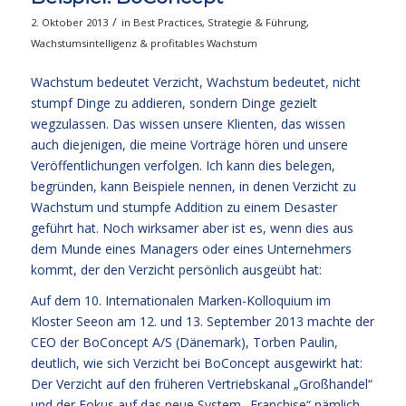
/
2. Oktober 2013
in
Best Practices
,
Strategie & Führung
,
Wachstumsintelligenz & profitables Wachstum
Wachstum bedeutet Verzicht, Wachstum bedeutet, nicht
stumpf Dinge zu addieren, sondern Dinge gezielt
wegzulassen. Das wissen unsere Klienten, das wissen
auch diejenigen, die meine Vorträge hören und unsere
Veröffentlichungen verfolgen. Ich kann dies belegen,
begründen, kann Beispiele nennen, in denen Verzicht zu
Wachstum und stumpfe Addition zu einem Desaster
geführt hat. Noch wirksamer aber ist es, wenn dies aus
dem Munde eines Managers oder eines Unternehmers
kommt, der den Verzicht persönlich ausgeübt hat:
Auf dem 10. Internationalen Marken-Kolloquium im
Kloster Seeon am 12. und 13. September 2013 machte der
CEO der BoConcept A/S (Dänemark), Torben Paulin,
deutlich, wie sich Verzicht bei BoConcept ausgewirkt hat:
Der Verzicht auf den früheren Vertriebskanal „Großhandel“
und der Fokus auf das neue System „Franchise“ nämlich