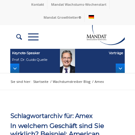
Kontakt
Mandat Wachstums-Wochenstart
Mandat Growthletter®
Keynote‑Speaker
Vorträge
Prof. Dr. Guido Quelle
Sie sind hier:
Startseite
/
Wachstumstreiber Blog
/
Amex
Schlagwortarchiv für:
Amex
In welchem Geschäft sind Sie
wirklich? Beispiel: American