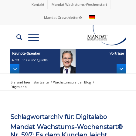
Kontakt
Mandat Wachstums-Wochenstart
Mandat Growthletter®
Keynote‑Speaker
Vorträge
Prof. Dr. Guido Quelle
Sie sind hier:
Startseite
/
Wachstumstreiber Blog
/
Digitalabo
Schlagwortarchiv für:
Digitalabo
Mandat Wachstums-Wochenstart®
Nr. 597: Es dem Kunden leicht