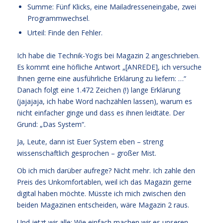
Summe: Fünf Klicks, eine Mailadresseneingabe, zwei
Programmwechsel.
Urteil: Finde den Fehler.
Ich habe die Technik-Yogis bei Magazin 2 angeschrieben.
Es kommt eine höfliche Antwort „[ANREDE], ich versuche
Ihnen gerne eine ausführliche Erklärung zu liefern: …“
Danach folgt eine 1.472 Zeichen (!) lange Erklärung
(jajajaja, ich habe Word nachzählen lassen), warum es
nicht einfacher ginge und dass es ihnen leidtäte. Der
Grund: „Das System“.
Ja, Leute, dann ist Euer System eben – streng
wissenschaftlich gesprochen – großer Mist.
Ob ich mich darüber aufrege? Nicht mehr. Ich zahle den
Preis des Unkomfortablen, weil ich das Magazin gerne
digital haben möchte. Müsste ich mich zwischen den
beiden Magazinen entscheiden, wäre Magazin 2 raus.
Und jetzt wir alle: Wie einfach machen wir es unseren