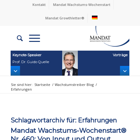
Kontakt
Mandat Wachstums-Wochenstart
Mandat Growthletter®
Keynote‑Speaker
Vorträge
Prof. Dr. Guido Quelle
Sie sind hier:
Startseite
/
Wachstumstreiber Blog
/
Erfahrungen
Schlagwortarchiv für:
Erfahrungen
Mandat Wachstums-Wochenstart®
Nr. 460: Von Input und Output