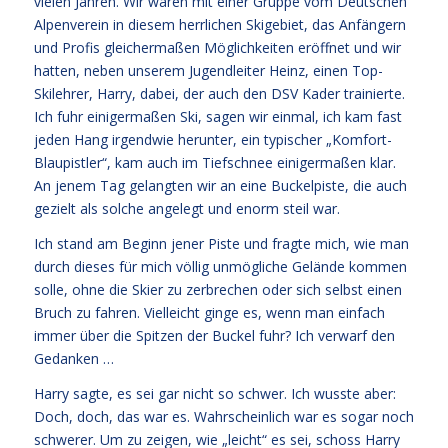
vielen Jahren. Wir waren mit einer Gruppe vom Deutschen
Alpenverein in diesem herrlichen Skigebiet, das Anfängern
und Profis gleichermaßen Möglichkeiten eröffnet und wir
hatten, neben unserem Jugendleiter Heinz, einen Top-
Skilehrer, Harry, dabei, der auch den DSV Kader trainierte.
Ich fuhr einigermaßen Ski, sagen wir einmal, ich kam fast
jeden Hang irgendwie herunter, ein typischer „Komfort-
Blaupistler“, kam auch im Tiefschnee einigermaßen klar.
An jenem Tag gelangten wir an eine Buckelpiste, die auch
gezielt als solche angelegt und enorm steil war.
Ich stand am Beginn jener Piste und fragte mich, wie man
durch dieses für mich völlig unmögliche Gelände kommen
solle, ohne die Skier zu zerbrechen oder sich selbst einen
Bruch zu fahren. Vielleicht ginge es, wenn man einfach
immer über die Spitzen der Buckel fuhr? Ich verwarf den
Gedanken …
Harry sagte, es sei gar nicht so schwer. Ich wusste aber:
Doch, doch, das war es. Wahrscheinlich war es sogar noch
schwerer. Um zu zeigen, wie „leicht“ es sei, schoss Harry