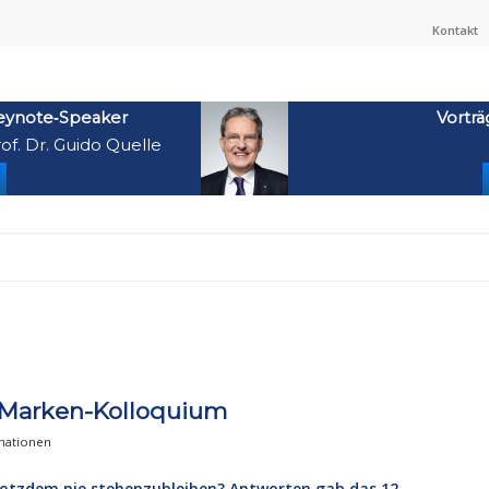
Kontakt
eynote‑Speaker
Vorträ
of. Dr. Guido Quelle
es Marken-Kolloquium
mationen
trotzdem nie stehenzubleiben? Antworten gab das 12.