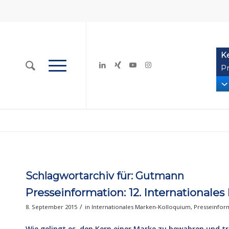
K
Pr
Schlagwortarchiv für:
Gutmann
Presseinformation: 12. International
/
8. September 2015
in
Internationales Marken-Kolloquium
,
Presseinfor
Wie gelingt es, den Kern einer Marke zu bewahren und 