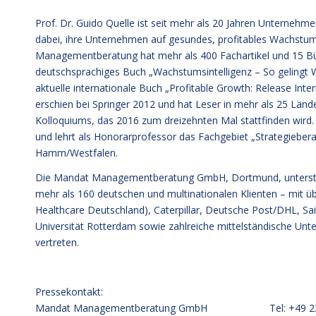
Prof. Dr. Guido Quelle ist seit mehr als 20 Jahren Unterneh
dabei, ihre Unternehmen auf gesundes, profitables Wachstu
Managementberatung hat mehr als 400 Fachartikel und 15 Bü
deutschsprachiges Buch „Wachstumsintelligenz – So gelingt 
aktuelle internationale Buch „Profitable Growth: Release In
erschien bei Springer 2012 und hat Leser in mehr als 25 Länd
Kolloquiums, das 2016 zum dreizehnten Mal stattfinden wird. E
und lehrt als Honorarprofessor das Fachgebiet „Strategiebera
Hamm/Westfalen.
Die Mandat Managementberatung GmbH, Dortmund, unterstützt 
mehr als 160 deutschen und multinationalen Klienten – mit 
Healthcare Deutschland), Caterpillar, Deutsche Post/DHL, 
Universität Rotterdam sowie zahlreiche mittelständische Un
vertreten.
Pressekontakt:
Mandat Managementberatung GmbH Tel: +49 231