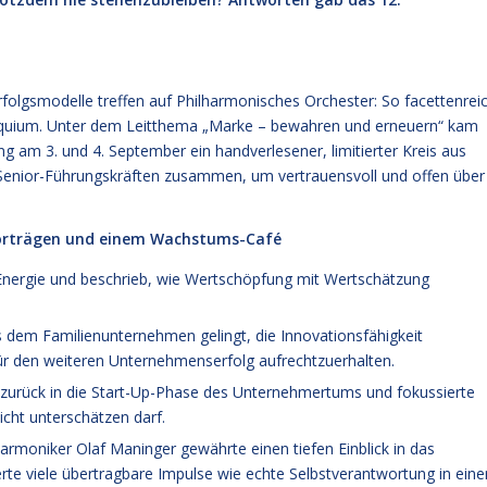
folgsmodelle treffen auf Philharmonisches Orchester: So facettenrei
lloquium. Unter dem Leitthema „Marke – bewahren und erneuern“ kam
m 3. und 4. September ein handverlesener, limitierter Kreis aus
Senior-Führungskräften zusammen, um vertrauensvoll und offen über
t Vorträgen und einem Wachstums-Café
Energie und beschrieb, wie Wertschöpfung mit Wertschätzung
s dem Familienunternehmen gelingt, die Innovationsfähigkeit
r den weiteren Unternehmenserfolg aufrechtzuerhalten.
zurück in die Start-Up-Phase des Unternehmertums und fokussierte
icht unterschätzen darf.
harmoniker Olaf Maninger gewährte einen tiefen Einblick in das
rte viele übertragbare Impulse wie echte Selbstverantwortung in ein