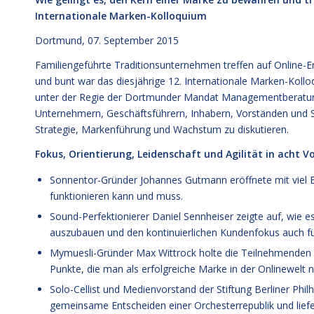
Internationale Marken-Kolloquium
Dortmund, 07. September 2015
Familiengeführte Traditionsunternehmen treffen auf Online-Er
und bunt war das diesjährige 12. Internationale Marken-Ko
unter der Regie der Dortmunder Mandat Managementberatung a
Unternehmern, Geschäftsführern, Inhabern, Vorständen und 
Strategie, Markenführung und Wachstum zu diskutieren.
Fokus, Orientierung, Leidenschaft und Agilität in ach
Sonnentor-Gründer Johannes Gutmann eröffnete mit viel 
funktionieren kann und muss.
Sound-Perfektionierer Daniel Sennheiser zeigte auf, wie e
auszubauen und den kontinuierlichen Kundenfokus auch fü
Mymuesli-Gründer Max Wittrock holte die Teilnehmenden 
Punkte, die man als erfolgreiche Marke in der Onlinewelt n
Solo-Cellist und Medienvorstand der Stiftung Berliner Phil
gemeinsame Entscheiden einer Orchesterrepublik und liefe