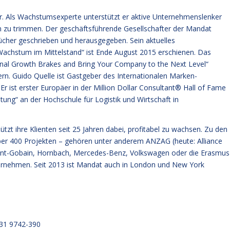
mer. Als Wachstumsexperte unterstützt er aktive Unternehmenslenker
m zu trimmen. Der geschäftsführende Gesellschafter der Mandat
cher geschrieben und herausgegeben. Sein aktuelles
Wachstum im Mittelstand“ ist Ende August 2015 erschienen. Das
ternal Growth Brakes and Bring Your Company to the Next Level“
ern. Guido Quelle ist Gastgeber des Internationalen Marken-
r ist erster Europäer in der Million Dollar Consultant® Hall of Fame
tung“ an der Hochschule für Logistik und Wirtschaft in
ihre Klienten seit 25 Jahren dabei, profitabel zu wachsen. Zu den
über 400 Projekten – gehören unter anderem ANZAG (heute: Alliance
Saint-Gobain, Hornbach, Mercedes-Benz, Volkswagen oder die Erasmus
ternehmen. Seit 2013 ist Mandat auch in London und New York
 9742-390