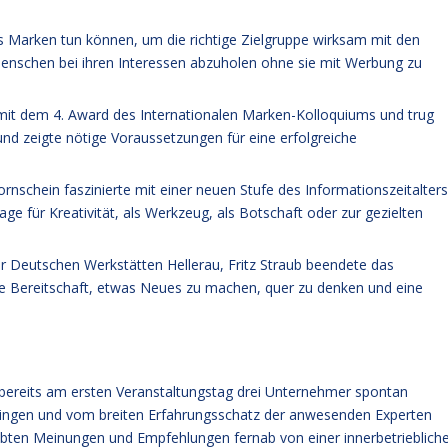
 Marken tun können, um die richtige Zielgruppe wirksam mit den
Menschen bei ihren Interessen abzuholen ohne sie mit Werbung zu
 mit dem 4. Award des Internationalen Marken-Kolloquiums und trug
 und zeigte nötige Voraussetzungen für eine erfolgreiche
schein faszinierte mit einer neuen Stufe des Informationszeitalters
ge für Kreativität, als Werkzeug, als Botschaft oder zur gezielten
r Deutschen Werkstätten Hellerau, Fritz Straub beendete das
e Bereitschaft, etwas Neues zu machen, quer zu denken und eine
ereits am ersten Veranstaltungstag drei Unternehmer spontan
bringen und vom breiten Erfahrungsschatz der anwesenden Experten
obten Meinungen und Empfehlungen fernab von einer innerbetrieblich