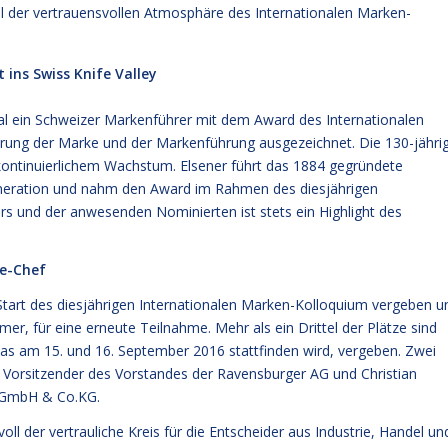
il der vertrauensvollen Atmosphäre des Internationalen Marken-
ins Swiss Knife Valley
al ein Schweizer Markenführer mit dem Award des Internationalen
rung der Marke und der Markenführung ausgezeichnet. Die 130-jähri
 kontinuierlichem Wachstum. Elsener führt das 1884 gegründete
Generation und nahm den Award im Rahmen des diesjährigen
ers und der anwesenden Nominierten ist stets ein Highlight des
e-Chef
Start des diesjährigen Internationalen Marken-Kolloquium vergeben u
r, für eine erneute Teilnahme. Mehr als ein Drittel der Plätze sind
das am 15. und 16. September 2016 stattfinden wird, vergeben. Zwei
 Vorsitzender des Vorstandes der Ravensburger AG und Christian
r GmbH & Co.KG.
l der vertrauliche Kreis für die Entscheider aus Industrie, Handel un