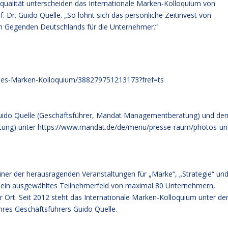
nsqualität unterscheiden das Internationale Marken-Kolloquium von
. Dr. Guido Quelle. „So lohnt sich das persönliche Zeitinvest von
en Gegenden Deutschlands für die Unternehmer.“
ales-Marken-Kolloquium/388279751213173?fref=ts
 Guido Quelle (Geschäftsführer, Mandat Managementberatung) und de
tung) unter
https://www.mandat.de/de/menu/presse-raum/photos-un
iner der herausragenden Veranstaltungen für „Marke“, „Strategie“ un
t ein ausgewähltes Teilnehmerfeld von maximal 80 Unternehmern,
 Ort. Seit 2012 steht das Internationale Marken-Kolloquium unter de
es Geschäftsführers Guido Quelle.