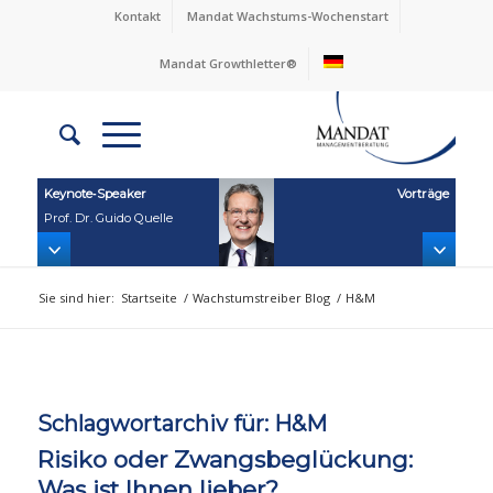
Kontakt
Mandat Wachstums-Wochenstart
Mandat Growthletter®
Keynote‑Speaker
Vorträge
Prof. Dr. Guido Quelle
Sie sind hier:
Startseite
/
Wachstumstreiber Blog
/
H&M
Schlagwortarchiv für:
H&M
Risiko oder Zwangsbeglückung:
Was ist Ihnen lieber?