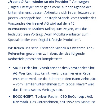
„Freenet? Ach, wieder so ein Provider.“
Von wegen.
„Digital Lifestyle“ steht ganz vorne auf der Agenda des
Unternehmens, dessen Aktienkurs sich in den letzten drei
Jahren verdoppelt hat. Christoph Vilanek, Vorsitzender des
Vorstandes der freenet AG wird auf dem 10.
Internationalen Marken-Kolloquium zeigen, was das
bedeutet. Sein Vortrag: „Vom Mobilfunkanbieter zum
Spezialhändler von ‚Digital Lifestyle Produkten‘“.
Wir freuen uns sehr, Christoph Vilanek als weiteren Top-
Referenten gewonnen zu haben, der das folgende
Rednerfeld prominent komplettiert:
SIXT: Erich Sixt, Vorsitzender des Vorstandes Sixt
AG
. Wer Erich Sixt kennt, weiß, dass hier eine Rede
entstehen wird, die die Zuhörer in den Bann zieht: „Sixt
– vom Familienunternehmen zum Global Player“ wird
das Thema seines Vortrags sein.
BOCONCEPT: Torben Paulin, CEO BoConcept A/S,
Denmark
. Das Unternehmen, seit 1952 am Markt, ist