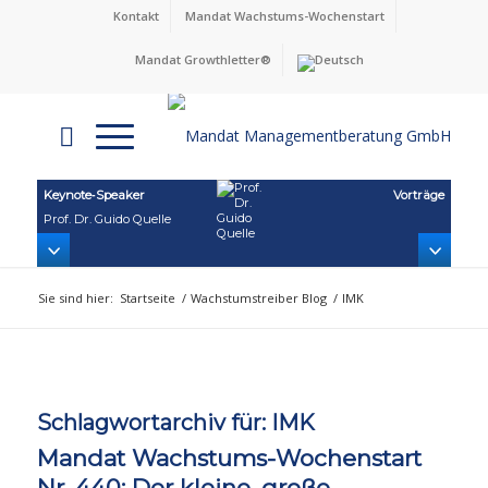
Kontakt
Mandat Wachstums-Wochenstart
Mandat Growthletter®
Keynote‑Speaker
Vorträge
Prof. Dr. Guido Quelle
Sie sind hier:
Startseite
/
Wachstumstreiber Blog
/
IMK
Schlagwortarchiv für:
IMK
Mandat Wachstums-Wochenstart
Nr. 440: Der kleine, große