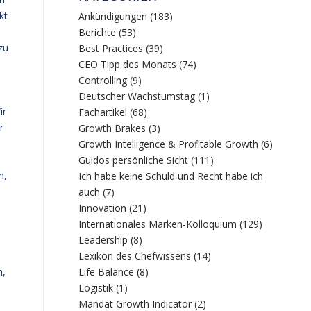
kt
Ankündigungen
(183)
Berichte
(53)
zu
Best Practices
(39)
CEO Tipp des Monats
(74)
,
Controlling
(9)
Deutscher Wachstumstag
(1)
ir
Fachartikel
(68)
r
Growth Brakes
(3)
Growth Intelligence & Profitable Growth
(6)
Guidos persönliche Sicht
(111)
n,
Ich habe keine Schuld und Recht habe ich
auch
(7)
Innovation
(21)
Internationales Marken-Kolloquium
(129)
Leadership
(8)
Lexikon des Chefwissens
(14)
n,
Life Balance
(8)
Logistik
(1)
Mandat Growth Indicator
(2)