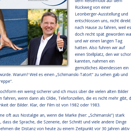
dem Reisemobil auf dem
Rückweg von einer
Leonberger-Ausstellung und
entschlossen uns, nicht direkt
nach Hause zu fahren, weil e
doch recht spät geworden wa
und wir einen langen Tag
hatten. Also fuhren wir auf
einen Stellplatz, den wir scho
kannten, nahmen ein
gemütliches Abendessen ein
würde. Warum? Weil es einen „Schimanski-Tatort“ zu sehen gab und
reppe“.
hform ein wenig sicherer und ich muss über die vielen alten Bilder
 fahren, wenn dann als Oldie, Telefonzellen, die es nicht mehr gibt, d
eit der Bilder. Klar, der Film ist von 1982 oder 1983.
me oft aus Nostalgie an, wenn die Marke (hier: „Schimanski“) stark
 dass die Sprache, die Szenerie, der Schnitt und viele andere Dinge
 nehmen die Distanz von heute zu einem Zeitpunkt vor 30 Jahren aktiv