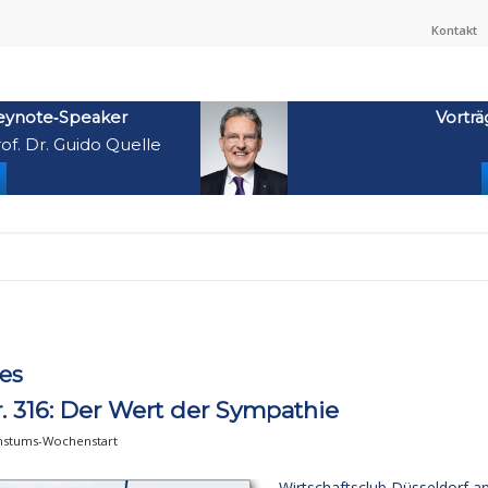
Kontakt
eynote‑Speaker
Vorträ
of. Dr. Guido Quelle
res
316: Der Wert der Sympathie
stums-Wochenstart
Wirtschaftsclub Düsseldorf 