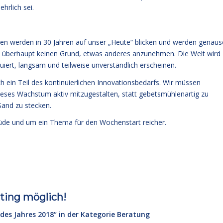
hrlich sei.
hen werden in 30 Jahren auf unser „Heute“ blicken und werden genau
bt überhaupt keinen Grund, etwas anderes anzunehmen. Die Welt wird
iert, langsam und teilweise unverständlich erscheinen.
ch ein Teil des kontinuierlichen Innovationsbedarfs. Wir müssen
ieses Wachstum aktiv mitzugestalten, statt gebetsmühlenartig zu
 Sand zu stecken.
üde und um ein Thema für den Wochenstart reicher.
oting möglich!
 des Jahres 2018“ in der Kategorie Beratung