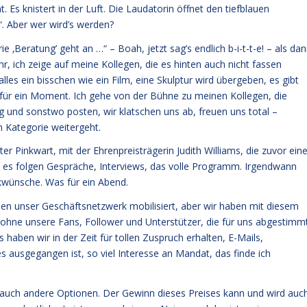
 Es knistert in der Luft. Die Laudatorin öffnet den tiefblauen
“. Aber wer wird’s werden?
 ‚Beratung’ geht an …“ – Boah, jetzt sag’s endlich b-i-t-t-e! – als da
 ich zeige auf meine Kollegen, die es hinten auch nicht fassen
es ein bisschen wie ein Film, eine Skulptur wird übergeben, es gibt
für ein Moment. Ich gehe von der Bühne zu meinen Kollegen, die
ng und sonstwo posten, wir klatschen uns ab, freuen uns total –
n Kategorie weitergeht.
er Pinkwart, mit der Ehrenpreisträgerin Judith Williams, die zuvor ein
, es folgen Gespräche, Interviews, das volle Programm. Irgendwann
ckwünsche. Was für ein Abend.
ben unser Geschäftsnetzwerk mobilisiert, aber wir haben mit diesem
n, ohne unsere Fans, Follower und Unterstützer, die für uns abgestimm
ben wir in der Zeit für tollen Zuspruch erhalten, E-Mails,
 ausgegangen ist, so viel Interesse an Mandat, das finde ich
t auch andere Optionen. Der Gewinn dieses Preises kann und wird auc