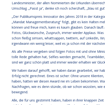
Landesminister, der allen Nominierten die Urkunden überreicht.
Umschlag. „Passt ja“, denke ich noch scherzhaft, „blau ist gut
„Der Publikumspreis Innovator des Jahres 2018 in der Kategorie
„Mandat Managementberatung“ folgt, gibt es kein Halten mehr,
können und freue mich, kann es kaum glauben. Danach läuft all
Fotos, Glückwünsche, Zuspruch, immer wieder Applaus. Was 
schon fleißig simsen, whattsappen, twittern, auf LinkedIn, Xi
irgendwann ein wenig leiser, weil es ja schon mit der nächste
Als alle Preise vergeben sind folgen Fotos mit und ohne Minist
tolle Rede gehalten hat, Selfies werden gemacht, Teambilder
sind wir ganz schön platt und immer wieder erhalten wir Glü
Wir haben darauf gehofft, wir haben daran gearbeitet, wir ha
Erfolg nicht gerechnet. Eines ist sicher: Ohne unsere Kliente
haben, hätten wir diesen Award nie im Leben bekommen. Was ha
Nachfragen, wie es denn stünde, ob wir schon wüssten, wie es
bewegend.
Alle, die für uns gestimmt haben, haben in ihrer knappen Zei