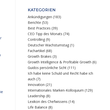
KATEGORIEN
Ankündigungen
(183)
Berichte
(53)
Best Practices
(39)
s
CEO Tipp des Monats
(74)
r
Controlling
(9)
Deutscher Wachstumstag
(1)
Fachartikel
(68)
n
Growth Brakes
(3)
Growth Intelligence & Profitable Growth
(6)
Guidos persönliche Sicht
(111)
Ich habe keine Schuld und Recht habe ich
auch
(7)
Innovation
(21)
Internationales Marken-Kolloquium
(129)
ie
Leadership
(8)
Lexikon des Chefwissens
(14)
Life Balance
(8)