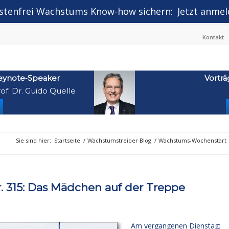
stenfrei Wachstums Know-how sichern:
Jetzt anmel
Kontakt
eynote‑Speaker
Vorträ
of. Dr. Guido Quelle
Sie sind hier:
Startseite
/
Wachstumstreiber Blog
/
Wachstums-Wochenstart
315: Das Mädchen auf der Treppe
Am vergangenen Dienstag: