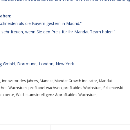
haben:
chneiden als die Bayern gestern in Madrid.“
ehr freuen, wenn Sie den Preis für Ihr Mandat Team holen!“
g GmbH, Dortmund, London, New York.
n
,
Innovator des Jahres
,
Mandat
,
Mandat Growth Indicator
,
Mandat
iches Wachstum
,
profitabel wachsen
,
profitables Wachstum
,
Schimanski
,
experte
,
Wachstumsintelligenz & profitables Wachstum
,