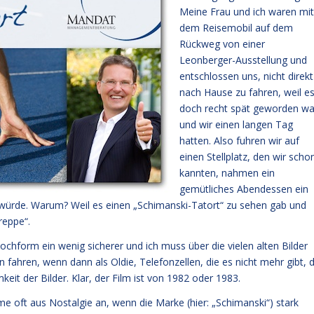
Meine Frau und ich waren mit
dem Reisemobil auf dem
Rückweg von einer
Leonberger-Ausstellung und
entschlossen uns, nicht direkt
nach Hause zu fahren, weil e
doch recht spät geworden wa
und wir einen langen Tag
hatten. Also fuhren wir auf
einen Stellplatz, den wir scho
kannten, nahmen ein
gemütliches Abendessen ein
würde. Warum? Weil es einen „Schimanski-Tatort“ zu sehen gab und
reppe“.
hform ein wenig sicherer und ich muss über die vielen alten Bilder
 fahren, wenn dann als Oldie, Telefonzellen, die es nicht mehr gibt, d
eit der Bilder. Klar, der Film ist von 1982 oder 1983.
me oft aus Nostalgie an, wenn die Marke (hier: „Schimanski“) stark