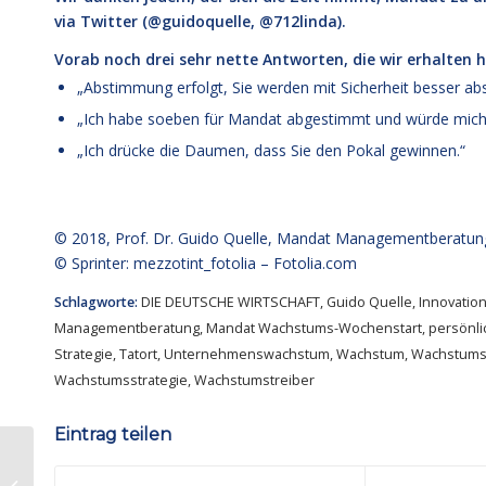
via Twitter (@guidoquelle, @712linda).
Vorab noch drei sehr nette Antworten, die wir erhalten 
„Abstimmung erfolgt, Sie werden mit Sicherheit besser abs
„Ich habe soeben für Mandat abgestimmt und würde mich s
„Ich drücke die Daumen, dass Sie den Pokal gewinnen.“
© 2018,
Prof. Dr. Guido Quelle
, Mandat Managementberatun
© Sprinter: mezzotint_fotolia –
Fotolia.com
Schlagworte:
DIE DEUTSCHE WIRTSCHAFT
,
Guido Quelle
,
Innovatio
Managementberatung
,
Mandat Wachstums-Wochenstart
,
persönl
Strategie
,
Tatort
,
Unternehmenswachstum
,
Wachstum
,
Wachstums
Wachstumsstrategie
,
Wachstumstreiber
Eintrag teilen
Mandat Wachstums-#Wochenstart
Nr. 314: Was geschieht ohne Ihr