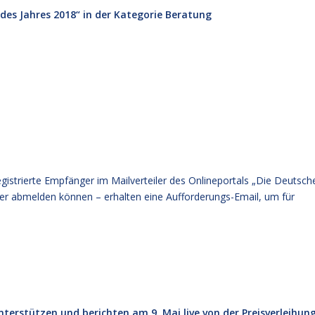
 des Jahres 2018“ in der Kategorie Beratung
registrierte Empfänger im Mailverteiler des Onlineportals „Die Deutsch
eder abmelden können – erhalten eine Aufforderungs-Email, um für
terstützen und berichten am 9. Mai live von der Preisverleihun