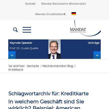
Kontakt
Mandat Wachstums-Wochenstart
Mandat Growthletter®
Keynote‑Speaker
Vorträge
Prof. Dr. Guido Quelle
Sie sind hier:
Startseite
/
Wachstumstreiber Blog
/
Kreditkarte
Schlagwortarchiv für:
Kreditkarte
In welchem Geschäft sind Sie
wirklich? Beispiel: American