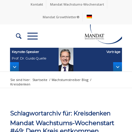
Kontakt
Mandat Wachstums-Wochenstart
Mandat Growthletter®
Keynote‑Speaker
Vorträge
Prof. Dr. Guido Quelle
Sie sind hier:
Startseite
/
Wachstumstreiber Blog
/
Kreisdenken
Schlagwortarchiv für:
Kreisdenken
Mandat Wachstums-Wochenstart
#49: Dem Kreis entkommen