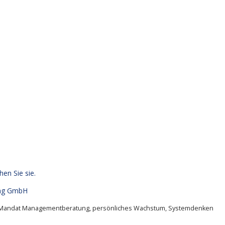
hen Sie sie.
ng GmbH
Mandat Managementberatung
,
persönliches Wachstum
,
Systemdenken