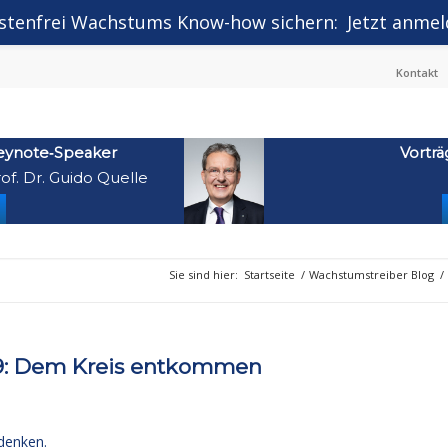
stenfrei Wachstums Know-how sichern:
Jetzt anmel
Kontakt
eynote‑Speaker
Vorträ
of. Dr. Guido Quelle
Sie sind hier:
Startseite
/
Wachstumstreiber Blog
/
9: Dem Kreis entkommen
denken.