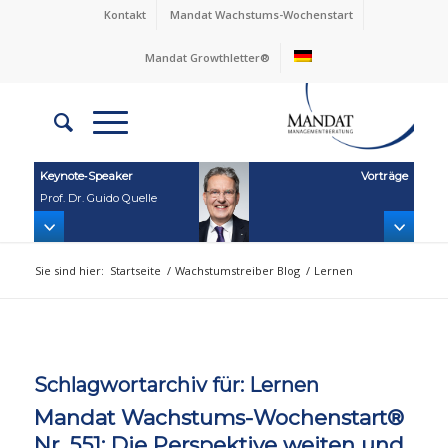
Kontakt
Mandat Wachstums-Wochenstart
Mandat Growthletter®
Keynote‑Speaker
Vorträge
Prof. Dr. Guido Quelle
Sie sind hier:
Startseite
/
Wachstumstreiber Blog
/
Lernen
Schlagwortarchiv für:
Lernen
Mandat Wachstums-Wochenstart®
Nr. 551: Die Perspektive weiten und