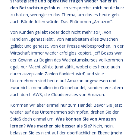
strategische und operative Fragen wieder näher in
den Betrachtungsfokus
. Ich verspreche, mich heute kurz
zu halten, wenngleich das Thema, um das es heute geht
auch Bände füllen würde: Das Phänomen „Amazon“.
Von Kunden geliebt (oder doch nicht mehr so?), von
Händlern „gehassliebt“, von Mitarbeitern alles zwischen
geliebt und gehasst, von der Presse vielbesprochen, in der
Wirtschaft immer wieder erfolglos kopiert. Jeff Bezos war
der Gewinn zu Beginn des Wachstumskurses vollkommen
egal, nur Macht zählte (und zählt, wobei dies heute auch
durch akzeptable Zahlen flankiert wird) und viele
Unternehmen sind heute auf Amazon angewiesen und
zwar nicht mehr allein im Onlinehandel, sondern vor allem
auch durch AWS, die Cloudservices von Amazon.
Kommen wir aber einmal nur zum Handel: Bevor Sie jetzt
wieder auf das Unternehmen schimpfen, drehen Sie den
Spieß doch einmal um.
Was können Sie von Amazon
lernen? Was machen sie besser als Sie?
Nein, nein,
belassen Sie es nicht auf der oberflächlichen Ebene (mehr