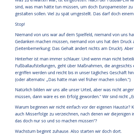
sind, was man hätte tun müssen, um doch Europameister zu we
gestalten sollen. Viel zu spät umgestellt. Das darf doch eine
Stop!
Niemand von uns war auf dem Spielfeld, niemand von uns hat 
Gedanken machen müssen, niemand von uns hat den Druck au
(Seitenbemerkung: Das Gehalt ändert nichts am Druck!). Aber
Hinterher ist man immer schlauer. Und wenn man nicht beteiligt
Fußballaufstellungen, geht über Maßnahmen, die angesichts e
ergriffen werden und reicht bis in unser tägliches Geschäft h
(oder alternativ: „Das hätte man viel früher machen sollen.“)
Natürlich bilden wir uns alle unser Urteil, aber was nicht ang
müssen, dann wäre es ein Erfolg geworden.“ Wir sind nicht „Er
Warum beginnen wir nicht einfach vor der eigenen Haustür? Kl
auch Misserfolge zu verzeichnen, nach denen wir diejenigen 
das doch nur so und so machen müssen“?
Wachstum beginnt zuhause. Also starten wir doch dort.