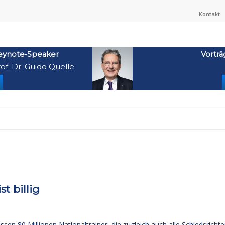
Kontakt
eynote‑Speaker
Vorträ
of. Dr. Guido Quelle
t billig
sen 80 Millionen Nationaltrainer, die zugleich auch alle Schiedsrichte