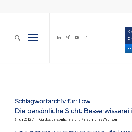
K
Pr
Schlagwortarchiv für:
Löw
Die persönliche Sicht: Besserwisserei is
/
6. Juli 2012
in
Guidos persönliche Sicht
,
Persönliches Wachstum
Was zu erwarten war, ist eingetreten: Nach der Fußball-EM wis