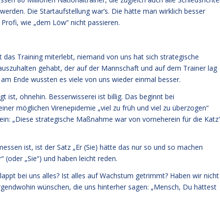
rden. Die Startaufstellung war’s. Die hätte man wirklich besser
m Profi, wie „dem Löw“ nicht passieren.
das Training miterlebt, niemand von uns hat sich strategische
szuhalten gehabt, der auf der Mannschaft und auf dem Trainer lag
 am Ende wussten es viele von uns wieder einmal besser.
 ist, ohnehin. Besserwisserei ist billig. Das beginnt bei
iner möglichen Virenepidemie „viel zu früh und viel zu überzogen“
inein: „Diese strategische Maßnahme war von vorneherein für die Katz'
emessen ist, ist der Satz „Er (Sie) hätte das nur so und so machen
“ (oder „Sie“) und haben leicht reden.
appt bei uns alles? Ist alles auf Wachstum getrimmt? Haben wir nicht
irgendwohin wünschen, die uns hinterher sagen: „Mensch, Du hättest