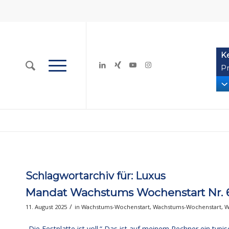
K
Pr
Schlagwortarchiv für:
Luxus
Mandat Wachstums Wochenstart Nr. 694
/
11. August 2025
in
Wachstums-Wochenstart
,
Wachstums-Wochenstart
,
W
„Die Festplatte ist voll.“ Das ist auf meinem Rechner ein typi