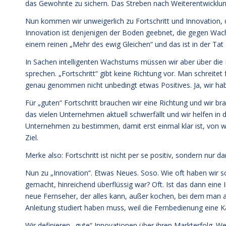
das Gewohnte zu sichern. Das Streben nach Weiterentwicklu
Nun kommen wir unweigerlich zu Fortschritt und Innovation, 
Innovation ist denjenigen der Boden geebnet, die gegen Wac
einem reinen „Mehr des ewig Gleichen“ und das ist in der Tat
In Sachen intelligenten Wachstums müssen wir aber über die B
sprechen. „Fortschritt“ gibt keine Richtung vor. Man schreitet
genau genommen nicht unbedingt etwas Positives. Ja, wir haben
Für „guten“ Fortschritt brauchen wir eine Richtung und wir b
das vielen Unternehmen aktuell schwerfällt und wir helfen in 
Unternehmen zu bestimmen, damit erst einmal klar ist, von w
Ziel.
Merke also: Fortschritt ist nicht per se positiv, sondern nur d
Nun zu „Innovation“. Etwas Neues. Soso. Wie oft haben wir 
gemacht, hinreichend überflüssig war? Oft. Ist das dann eine
neue Fernseher, der alles kann, außer kochen, bei dem man 
Anleitung studiert haben muss, weil die Fernbedienung eine Ka
Wir definieren „gute“ Innovationen über ihren Markterfolg. 