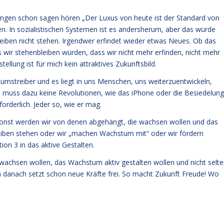
tungen schon sagen hören „Der Luxus von heute ist der Standard von
n. In sozialistischen Systemen ist es andersherum, aber das würde
 bleiben nicht stehen. Irgendwer erfindet wieder etwas Neues. Ob das
s wir stehenbleiben würden, dass wir nicht mehr erfinden, nicht mehr
ellung ist für mich kein attraktives Zukunftsbild.
umstreiber und es liegt in uns Menschen, uns weiterzuentwickeln,
n muss dazu keine Revolutionen, wie das iPhone oder die Besiedelung
rderlich. Jeder so, wie er mag.
sonst werden wir von denen abgehängt, die wachsen wollen und das
eiben stehen oder wir „machen Wachstum mit“ oder wir fördern
on 3 in das aktive Gestalten.
wachsen wollen, das Wachstum aktiv gestalten wollen und nicht selt
n danach setzt schon neue Kräfte frei. So macht Zukunft Freude! Wo