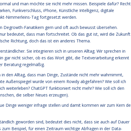
t normal und man möchte sie nicht mehr missen. Beispiele dafür? Recht
rken, Funkverschluss, iPhone, Künstliche Intelligenz, digitale
kt-Nimmerleins-Tag fortgesetzt werden.
den Degrowth-Fanatikern gern und oft auch bewusst übersehen.
 nur bedeutet, dass man fortschreitet. Ob das gut ist, wird die Zukunft
falsche Richtung, doch das ist ein anderes Thema.
ständlicher. Sie integrieren sich in unseren Alltag. Wir sprechen in
gar nicht sicher, ob es das Wort gibt, die Textverarbeitung erkennt
der Beratung regelmäßig.
n in den Alltag, dass man Dinge, Zustände nicht mehr wahrnimmt,
chte Außenspiegel wurde von einem Rowdy abgefahren? Wie soll ich
ich weiterleben? ChatGPT funktioniert nicht mehr? Wie soll ich den
nschen, die selber Neues erzeugen).
eue Dinge weniger infrage stellen und damit kommen wir zum Kern de
ändlich geworden sind, bedeutet dies nicht, dass sie auch auf Dauer
zum Beispiel, für einen Zeitraum wichtige Abfragen in der Data-