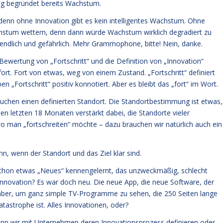
ng begründet bereits Wachstum.
denn ohne Innovation gibt es kein intelligentes Wachstum. Ohne
hstum wettern, denn dann würde Wachstum wirklich degradiert zu
 endlich und gefährlich. Mehr Grammophone, bitte! Nein, danke.
ewertung von „Fortschritt“ und die Definition von „Innovation“
 fort. Fort von etwas, weg von einem Zustand. „Fortschritt“ definiert
 „Fortschritt“ positiv konnotiert. Aber es bleibt das „fort“ im Wort.
rauchen einen definierten Standort. Die Standortbestimmung ist etwas,
den letzten 18 Monaten verstärkt dabei, die Standorte vieler
o man „fortschreiten“ möchte – dazu brauchen wir natürlich auch ein
ann, wenn der Standort und das Ziel klar sind.
schon etwas „Neues“ kennengelernt, das unzweckmäßig, schlecht
 Innovation? Es war doch neu. Die neue App, die neue Software, der
aber, um ganz simple TV-Programme zu sehen, die 250 Seiten lange
tastrophe ist. Alles Innovationen, oder?
Wenn wir mit Unternehmen deren Innovationsprozess definieren oder