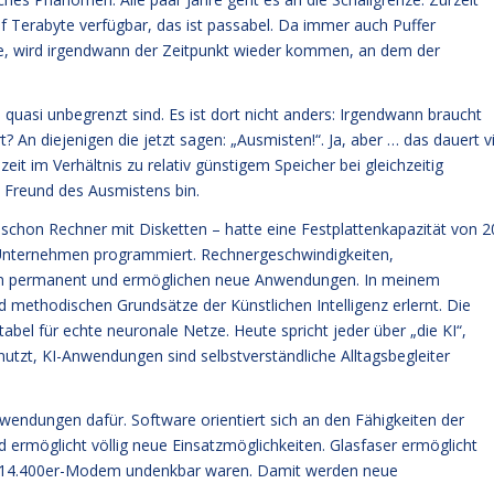
f Terabyte verfügbar, das ist passabel. Da immer auch Puffer
te, wird irgendwann der Zeitpunkt wieder kommen, an dem der
quasi unbegrenzt sind. Es ist dort nicht anders: Irgendwann braucht
? An diejenigen die jetzt sagen: „Ausmisten!“. Ja, aber … das dauert vi
it im Verhältnis zu relativ günstigem Speicher bei gleichzeitig
n Freund des Ausmistens bin.
r schon Rechner mit Disketten – hatte eine Festplattenkapazität von 2
Unternehmen programmiert. Rechnergeschwindigkeiten,
gen permanent und ermöglichen neue Anwendungen. In meinem
 methodischen Grundsätze der Künstlichen Intelligenz erlernt. Die
abel für echte neuronale Netze. Heute spricht jeder über „die KI“,
zt, KI-Anwendungen sind selbstverständliche Alltagsbegleiter
endungen dafür. Software orientiert sich an den Fähigkeiten der
 ermöglicht völlig neue Einsatzmöglichkeiten. Glasfaser ermöglicht
r 14.400er-Modem undenkbar waren. Damit werden neue