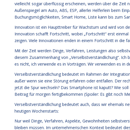
vielleicht sogar überflüssig erscheinen, werden über die Zei
Außenspiegel am Auto, ABS, ESP, allerlei Helferlein beim Einpa
Buchungsmöglichkeiten, Smart Home, Liste kann bis zum San
Innovation ist ein Haupttreiber für Wachstum und wird von 
Innovation schafft Fortschritt, wobei „Fortschritt“ erst einmal
zeigen. Viele Innovationen enden in einem Fortschritt in die 
Mit der Zeit werden Dinge, Verfahren, Leistungen also selbstver
diesem Zusammenhang von „Verselbstverständlichung“. Ich bin 
es nicht, ich verwende es in Vorträgen. Wir verwenden es in 
Verselbstverständlichung bedeutet im Rahmen der Integratio
außer wenn sie eine Störung erfahren oder entfallen. Der re
jetzt die Spur wechseln? Das Smartphone ist kaputt? Wie soll 
Beitrag für morgen fertigbekommen (Spoiler: Es gibt noch Me
Verselbstverständlichung bedeutet auch, dass wir ehemals n
heutigen Wochenstarts:
Nur weil Dinge, Verfahren, Aspekte, Gewohnheiten selbstverst
bleiben müssen. Im unternehmerischen Kontext bedeutet dies 