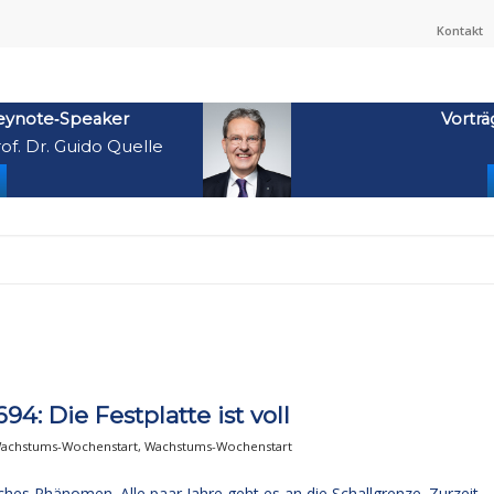
Kontakt
eynote‑Speaker
Vorträ
of. Dr. Guido Quelle
: Die Festplatte ist voll
achstums-Wochenstart
,
Wachstums-Wochenstart
sches Phänomen. Alle paar Jahre geht es an die Schallgrenze. Zurzeit