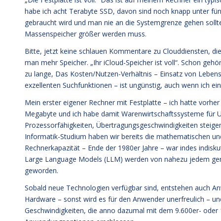
habe ich acht Terabyte SSD, davon sind noch knapp unter fün
gebraucht wird und man nie an die Systemgrenze gehen soll
Massenspeicher größer werden muss.
Bitte, jetzt keine schlauen Kommentare zu Clouddiensten, die 
man mehr Speicher. „Ihr iCloud-Speicher ist voll“. Schon gehört
zu lange, Das Kosten/Nutzen-Verhältnis – Einsatz von Lebensze
exzellenten Suchfunktionen – ist ungünstig, auch wenn ich ei
Mein erster eigener Rechner mit Festplatte – ich hatte vorhe
Megabyte und ich habe damit Warenwirtschaftssysteme für 
Prozessorfähigkeiten, Übertragungsgeschwindigkeiten stei
Informatik-Studium haben wir bereits die mathematischen und
Rechnerkapazität – Ende der 1980er Jahre – war indes indiskut
Large Language Models (LLM) werden von nahezu jedem genut
geworden.
Sobald neue Technologien verfügbar sind, entstehen auch Anw
Hardware – sonst wird es für den Anwender unerfreulich – und
Geschwindigkeiten, die anno dazumal mit dem 9.600er- ode