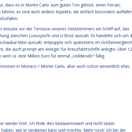
nur, dass es in Monte Carlo zum guten Ton gehört, einen Ferrari,
fahren, es sind auch andere Aspekte, die einfach besonders auffallen
fzufallen.
 kreuzte vor der Terrasse unseres Hotelzimmers ein Schiff auf, das
chung zwischen Luxusyacht und U-Boot aussah. Es handelte sich um d
erschaubar klein aussah, entpuppte sich spätestens im Größenvergleic
cht, die auch prompt am Anleger für Kreuzfahrtschiffe anlegte. Über 1
wird ca. eine Million Euro für einmal „volldieseln“ fällig.
nsionen in Monaco / Monte Carlo, aber auch schon wesentlich eher,
 wieder hört. Ich finde dies bedauernswert und nicht lauter.
von haben, wie er verdienen kann und möchte. Mehr noch: Ich bin der