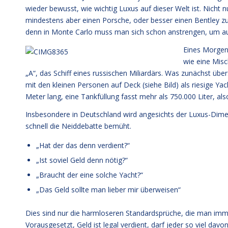
wieder bewusst, wie wichtig Luxus auf dieser Welt ist. Nicht 
mindestens aber einen Porsche, oder besser einen Bentley zu 
denn in Monte Carlo muss man sich schon anstrengen, um au
Eines Morgens
wie eine Mis
„A“, das Schiff eines russischen Miliardärs. Was zunächst üb
mit den kleinen Personen auf Deck (siehe Bild) als riesige Ya
Meter lang, eine Tankfüllung fasst mehr als 750.000 Liter, also 
Insbesondere in Deutschland wird angesichts der Luxus-Dime
schnell die Neiddebatte bemüht.
„Hat der das denn verdient?“
„Ist soviel Geld denn nötig?“
„Braucht der eine solche Yacht?“
„Das Geld sollte man lieber mir überweisen“
Dies sind nur die harmloseren Standardsprüche, die man immer
Vorausgesetzt, Geld ist legal verdient, darf jeder so viel da