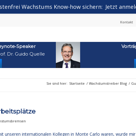
stenfrei Wachstums Know-how sichern:
Jetzt anmel
Kontakt
eynote‑Speaker
Vorträ
of. Dr. Guido Quelle
Sie sind hier:
Startseite
/
Wachstumstreiber Blog
/
Gu
rbeitsplätze
chstumsbremsen
mit unseren internationalen Kollegen in Monte Carlo waren, wurde mir